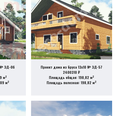
 № ЭД-06
Проект дома из бруса 13х10 № ЭД-57
2400310 ₽
2
2
9 м
Площадь общая: 198,82 м
2
2
,09 м
Площадь полезная: 198,82 м