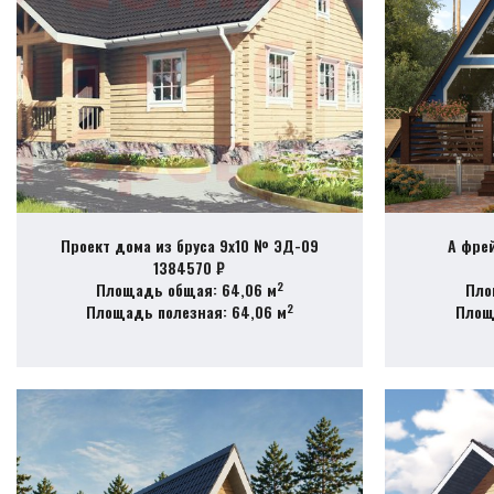
Проект дома из бруса 9х10 № ЭД-09
А фре
1384570 ₽
2
Площадь общая: 64,06 м
Пло
2
Площадь полезная: 64,06 м
Площ