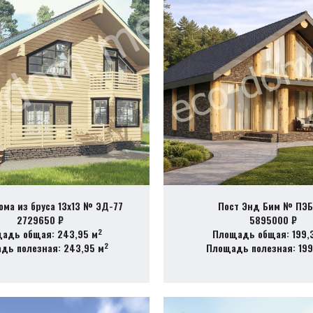
ома из бруса 13х13 № ЭД-77
Пост Энд Бим № ПЭБ
2729650 ₽
5895000 ₽
2
адь общая: 243,95 м
Площадь общая: 199,
2
дь полезная: 243,95 м
Площадь полезная: 199