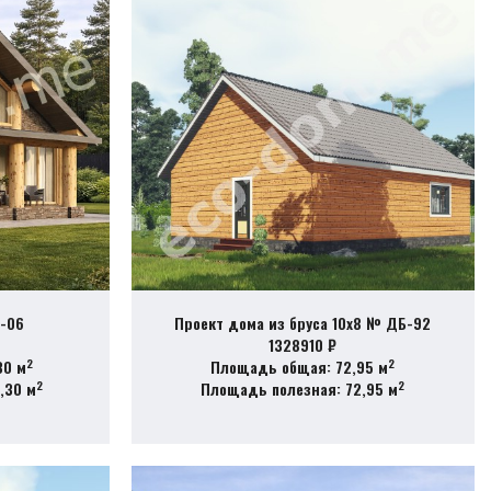
-06
Проект дома из бруса 10х8 № ДБ-92
1328910 ₽
2
2
30 м
Площадь общая: 72,95 м
2
2
,30 м
Площадь полезная: 72,95 м