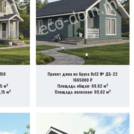
150
Проект дома из бруса 8х12 № ДБ-22
1665000 ₽
2
2
5 м
Площадь общая: 69,62 м
2
2
,15 м
Площадь полезная: 69,62 м