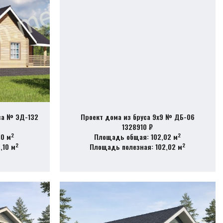
са № ЭД-132
Проект дома из бруса 9х9 № ДБ-06
1328910 ₽
2
2
10 м
Площадь общая: 102,02 м
2
2
,10 м
Площадь полезная: 102,02 м