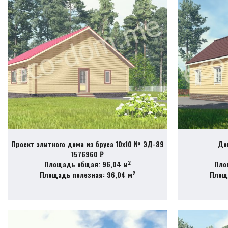
Проект элитного дома из бруса 10х10 № ЭД-89
До
1576960 ₽
2
Площадь общая: 96,04 м
Пло
2
Площадь полезная: 96,04 м
Площа