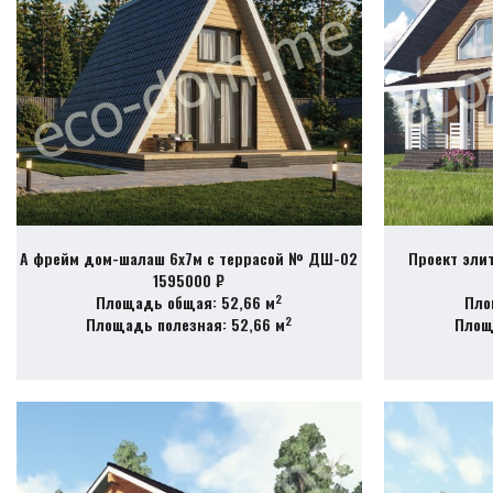
А фрейм дом-шалаш 6х7м с террасой № ДШ-02
Проект эли
1595000 ₽
2
Площадь общая: 52,66 м
Пло
2
Площадь полезная: 52,66 м
Площ