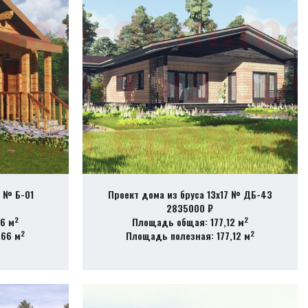
6 № Б-01
Проект дома из бруса 13х17 № ДБ-43
2835000 ₽
2
2
6 м
Площадь общая: 177,12 м
2
2
,66 м
Площадь полезная: 177,12 м