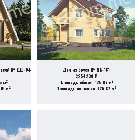
ррасой № ДШ-04
Дом из бруса № ДБ-161
2254230 ₽
2
2
5 м
Площадь общая: 125,87 м
2
2
15 м
Площадь полезная: 125,87 м