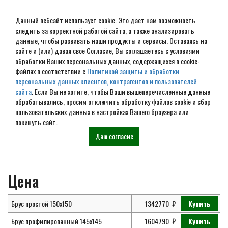
Данный вебсайт использует cookie. Это дает нам возможность
следить за корректной работой сайта, а также анализировать
данные, чтобы развивать наши продукты и сервисы. Оставаясь на
сайте и (или) давая свое Согласие, Вы соглашаетесь с условиями
обработки Ваших персональных данных, содержащихся в cookie-
Проект дома из бруса 9х10
файлах в соответствии с
Политикой защиты и обработки
персональных данных клиентов, контрагентов и пользователей
№ ДБ-42
сайта
. Если Вы не хотите, чтобы Ваши вышеперечисленные данные
обрабатывались, просим отключить обработку файлов cookie и сбор
пользовательских данных в настройках Вашего браузера или
покинуть сайт.
Главная
Проекты
Дома из
Проект дома из бруса 9х10 № ДБ-42
Даю согласие
бруса
Цена
Брус простой 150х150
1342770
Купить
Брус профилированный 145х145
1604790
Купить