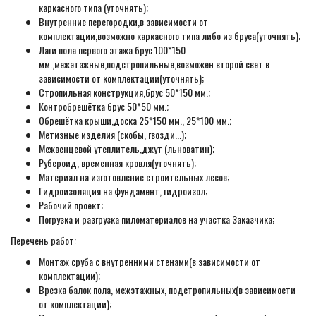
каркасного типа (уточнять);
Внутренние перегородки,в зависимости от
комплектации,возможно каркасного типа либо из бруса(уточнять);
Лаги пола первого этажа брус 100*150
мм.,межэтажные,подстропильные,возможен второй свет в
зависимости от комплектации(уточнять);
Стропильная конструкция,брус 50*150 мм.;
Контробрешётка брус 50*50 мм.;
Обрешётка крыши,доска 25*150 мм., 25*100 мм.;
Метизные изделия (скобы, гвозди...);
Межвенцевой утеплитель,джут (льноватин);
Рубероид, временная кровля(уточнять);
Материал на изготовление строительных лесов;
Гидроизоляция на фундамент, гидроизол;
Рабочий проект;
Погрузка и разгрузка пиломатериалов на участка Заказчика;
Перечень работ:
Монтаж сруба с внутренними стенами(в зависимости от
комплектации);
Врезка балок пола, межэтажных, подстропильных(в зависимости
от комплектации);