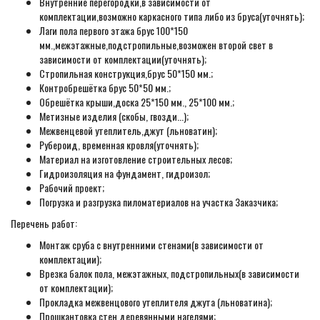
Внутренние перегородки,в зависимости от
комплектации,возможно каркасного типа либо из бруса(уточнять);
Лаги пола первого этажа брус 100*150
мм.,межэтажные,подстропильные,возможен второй свет в
зависимости от комплектации(уточнять);
Стропильная конструкция,брус 50*150 мм.;
Контробрешётка брус 50*50 мм.;
Обрешётка крыши,доска 25*150 мм., 25*100 мм.;
Метизные изделия (скобы, гвозди...);
Межвенцевой утеплитель,джут (льноватин);
Рубероид, временная кровля(уточнять);
Материал на изготовление строительных лесов;
Гидроизоляция на фундамент, гидроизол;
Рабочий проект;
Погрузка и разгрузка пиломатериалов на участка Заказчика;
Перечень работ:
Монтаж сруба с внутренними стенами(в зависимости от
комплектации);
Врезка балок пола, межэтажных, подстропильных(в зависимости
от комплектации);
Прокладка межвенцового утеплителя джута (льноватина);
Прошкантовка стен деревянными нагелями;