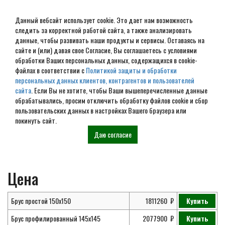
Данный вебсайт использует cookie. Это дает нам возможность
следить за корректной работой сайта, а также анализировать
данные, чтобы развивать наши продукты и сервисы. Оставаясь на
сайте и (или) давая свое Согласие, Вы соглашаетесь с условиями
обработки Ваших персональных данных, содержащихся в cookie-
Проект дома из бруса 9х12
файлах в соответствии с
Политикой защиты и обработки
персональных данных клиентов, контрагентов и пользователей
№ ДБ-20
сайта
. Если Вы не хотите, чтобы Ваши вышеперечисленные данные
обрабатывались, просим отключить обработку файлов cookie и сбор
пользовательских данных в настройках Вашего браузера или
покинуть сайт.
Главная
Проекты
Дома из
Проект дома из бруса 9х12 № ДБ-20
Даю согласие
бруса
Цена
Брус простой 150х150
1811260
Купить
Брус профилированный 145х145
2077900
Купить