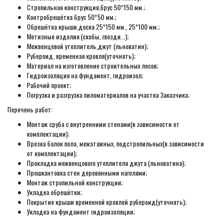
Стропильная конструкция,брус 50*150 мм.;
Контробрешётка брус 50*50 мм.;
Обрешётка крыши,доска 25*150 мм., 25*100 мм.;
Метизные изделия (скобы, гвозди...);
Межвенцевой утеплитель,джут (льноватин);
Рубероид, временная кровля(уточнять);
Материал на изготовление строительных лесов;
Гидроизоляция на фундамент, гидроизол;
Рабочий проект;
Погрузка и разгрузка пиломатериалов на участка Заказчика;
Перечень работ:
Монтаж сруба с внутренними стенами(в зависимости от
комплектации);
Врезка балок пола, межэтажных, подстропильных(в зависимости
от комплектации);
Прокладка межвенцового утеплителя джута (льноватина);
Прошкантовка стен деревянными нагелями;
Монтаж стропильной конструкции;
Укладка обрешётки;
Покрытие крыши временной кровлей рубероид(уточнять);
Укладка на фундамент гидроизоляции;