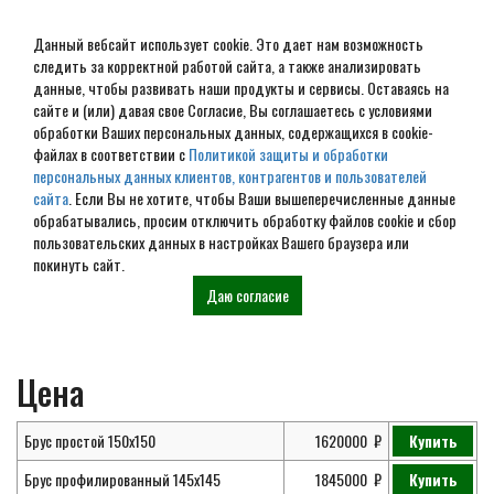
Данный вебсайт использует cookie. Это дает нам возможность
следить за корректной работой сайта, а также анализировать
данные, чтобы развивать наши продукты и сервисы. Оставаясь на
сайте и (или) давая свое Согласие, Вы соглашаетесь с условиями
обработки Ваших персональных данных, содержащихся в cookie-
Проект дома из бруса 7х9 №
файлах в соответствии с
Политикой защиты и обработки
персональных данных клиентов, контрагентов и пользователей
ДБ-61
сайта
. Если Вы не хотите, чтобы Ваши вышеперечисленные данные
обрабатывались, просим отключить обработку файлов cookie и сбор
пользовательских данных в настройках Вашего браузера или
покинуть сайт.
Главная
Проекты
Дома из
Проект дома из бруса 7х9 № ДБ-61
Даю согласие
бруса
Цена
Брус простой 150х150
1620000
Купить
Брус профилированный 145х145
1845000
Купить