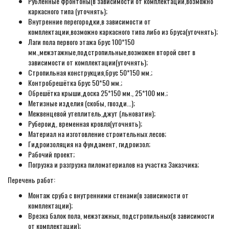
Рубленные фронтоны(в зависимости от комплектации,возможно
каркасного типа (уточнять);
Внутренние перегородки,в зависимости от
комплектации,возможно каркасного типа либо из бруса(уточнять);
Лаги пола первого этажа брус 100*150
мм.,межэтажные,подстропильные,возможен второй свет в
зависимости от комплектации(уточнять);
Стропильная конструкция,брус 50*150 мм.;
Контробрешётка брус 50*50 мм.;
Обрешётка крыши,доска 25*150 мм., 25*100 мм.;
Метизные изделия (скобы, гвозди...);
Межвенцевой утеплитель,джут (льноватин);
Рубероид, временная кровля(уточнять);
Материал на изготовление строительных лесов;
Гидроизоляция на фундамент, гидроизол;
Рабочий проект;
Погрузка и разгрузка пиломатериалов на участка Заказчика;
Перечень работ:
Монтаж сруба с внутренними стенами(в зависимости от
комплектации);
Врезка балок пола, межэтажных, подстропильных(в зависимости
от комплектации);