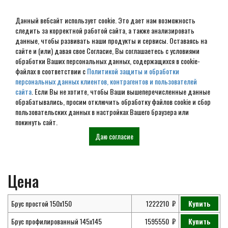
Данный вебсайт использует cookie. Это дает нам возможность
следить за корректной работой сайта, а также анализировать
данные, чтобы развивать наши продукты и сервисы. Оставаясь на
сайте и (или) давая свое Согласие, Вы соглашаетесь с условиями
обработки Ваших персональных данных, содержащихся в cookie-
Проект дома из бруса 6х11
файлах в соответствии с
Политикой защиты и обработки
персональных данных клиентов, контрагентов и пользователей
№ ДБ-60
сайта
. Если Вы не хотите, чтобы Ваши вышеперечисленные данные
обрабатывались, просим отключить обработку файлов cookie и сбор
пользовательских данных в настройках Вашего браузера или
покинуть сайт.
Главная
Проекты
Дома из
Проект дома из бруса 6х11 № ДБ-60
Даю согласие
бруса
Цена
Брус простой 150х150
1222210
Купить
Брус профилированный 145х145
1595550
Купить