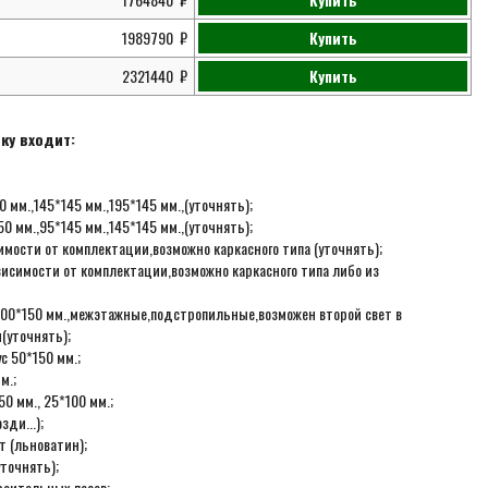
1989790
Купить
2321440
Купить
ку входит:
 мм.,145*145 мм.,195*145 мм.,(уточнять);
0 мм.,95*145 мм.,145*145 мм.,(уточнять);
мости от комплектации,возможно каркасного типа (уточнять);
висимости от комплектации,возможно каркасного типа либо из
с 100*150 мм.,межэтажные,подстропильные,возможен второй свет в
(уточнять);
с 50*150 мм.;
м.;
0 мм., 25*100 мм.;
ди...);
 (льноватин);
точнять);
роительных лесов;