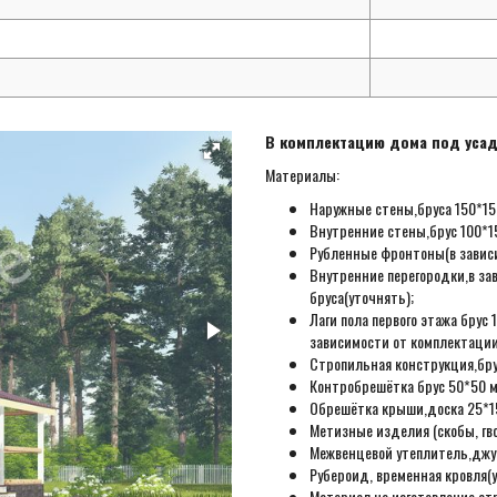
В комплектацию дома под усад
Материалы:
Наружные стены,бруса 150*150
Внутренние стены,брус 100*15
Рубленные фронтоны(в зависи
Внутренние перегородки,в за
бруса(уточнять);
Лаги пола первого этажа бру
зависимости от комплектации
Стропильная конструкция,бру
Контробрешётка брус 50*50 м
Обрешётка крыши,доска 25*15
Метизные изделия (скобы, гвоз
Межвенцевой утеплитель,джут
Рубероид, временная кровля(у
Материал на изготовление ст