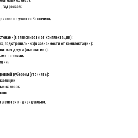
, гидроизол;
ериалов на участка Заказчика;
стенами(в зависимости от комплектации);
ых, подстропильных(в зависимости от комплектации);
лителя джута (льноватина);
ыми нагелями;
кции;
ровлей рубероид(уточнять);
изоляции;
ьных лесов;
алок.
итываются индивидуально.