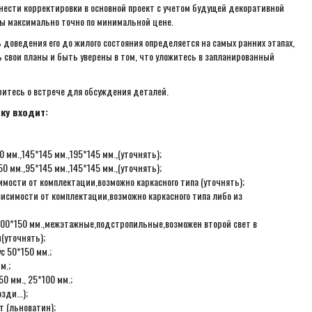
внести корректировки в основной проект с учетом будущей декоративной
ы максимально точно по минимальной цене.
 доведения его до жилого состояния определяется на самых ранних этапах,
 свои планы и быть уверены в том, что уложитесь в запланированный
ритесь о встрече для обсуждения деталей.
ку входит:
 мм.,145*145 мм.,195*145 мм.,(уточнять);
0 мм.,95*145 мм.,145*145 мм.,(уточнять);
мости от комплектации,возможно каркасного типа (уточнять);
висимости от комплектации,возможно каркасного типа либо из
с 100*150 мм.,межэтажные,подстропильные,возможен второй свет в
(уточнять);
с 50*150 мм.;
м.;
0 мм., 25*100 мм.;
ди...);
 (льноватин);