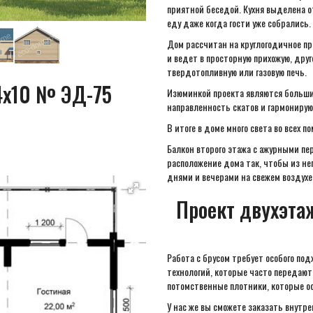
приятной беседой. Кухня выделена 
еду даже когда гости уже собрались.
Дом рассчитан на круглогодичное пр
и ведет в просторную прихожую, дру
твердотопливную или газовую печь.
14х10 № ЭД-75
Изюминкой проекта являются больши
направленность скатов и гармониру
В итоге в доме много света во всех 
Балкон второго этажа с ажурными п
расположение дома так, чтобы из н
днями и вечерами на свежем воздухе
Проект двухэта
Работа с брусом требует особого по
технологий, которые часто передают
потомственные плотники, которые ос
У нас же вы сможете заказать внут