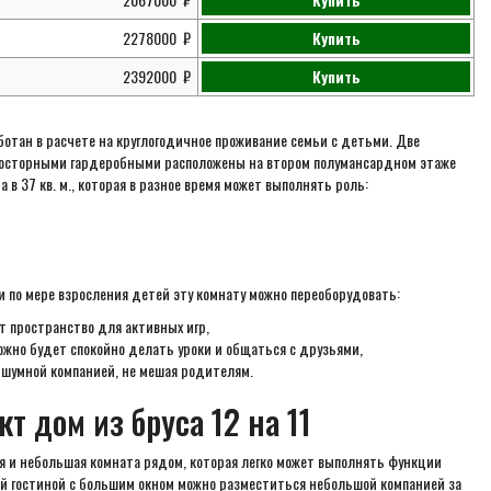
2278000
Купить
2392000
Купить
отан в расчете на круглогодичное проживание семьи с детьми. Две
росторными гардеробными расположены на втором полумансардном этаже
 в 37 кв. м., которая в разное время может выполнять роль:
и по мере взросления детей эту комнату можно переоборудовать:
т пространство для активных игр,
ожно будет спокойно делать уроки и общаться с друзьями,
 шумной компанией, не мешая родителям.
кт дом из бруса 12 на 11
я и небольшая комната рядом, которая легко может выполнять функции
ой гостиной с большим окном можно разместиться небольшой компанией за