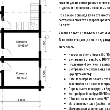
сможем уже на самых ранних этапах 
отделки и реализовать ваши замысл
При заказе дома под ключ стоимость
поэтому вы сможете скорректировать
бюджет.
Звоните нашему менеджеру и догово
В комплектацию дома под усад
Материалы:
Наружные стены,бруса 150*150
Внутренние стены,брус 100*15
Рубленные фронтоны(в зависи
Внутренние перегородки,в за
бруса(уточнять);
Лаги пола первого этажа бру
зависимости от комплектации
Стропильная конструкция,бру
Контробрешётка брус 50*50 м
Обрешётка крыши,доска 25*15
Метизные изделия (скобы, гвоз
Межвенцевой утеплитель,джут