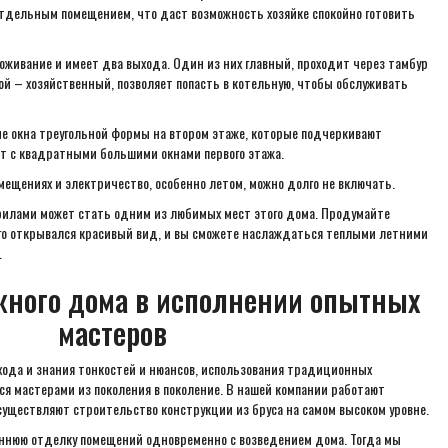
отдельным помещением, что даст возможность хозяйке спокойно готовить
оживание и имеет два выхода. Один из них главный, проходит через тамбур
гой – хозяйственный, позволяет попасть в котельную, чтобы обслуживать
е окна треугольной формы на втором этаже, которые подчеркивают
ют с квадратными большими окнами первого этажа.
помещениях и электричество, особенно летом, можно долго не включать.
ерилами может стать одним из любимых мест этого дома. Продумайте
его открывался красивый вид, и вы сможете наслаждаться теплыми летними
.
жного дома в исполнении опытных
мастеров
дхода и знания тонкостей и нюансов, использования традиционных
ся мастерами из поколения в поколение. В нашей компании работают
уществляют строительство конструкции из бруса на самом высоком уровне.
реннюю отделку помещений одновременно с возведением дома. Тогда мы