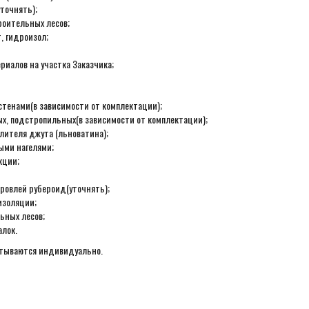
точнять);
роительных лесов;
, гидроизол;
ериалов на участка Заказчика;
стенами(в зависимости от комплектации);
ых, подстропильных(в зависимости от комплектации);
лителя джута (льноватина);
ыми нагелями;
кции;
ровлей рубероид(уточнять);
изоляции;
ьных лесов;
алок.
итываются индивидуально.