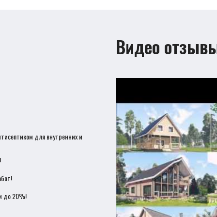
Видео отзыв
нтисептиком для внутренних и
!
бот!
и до 20%!