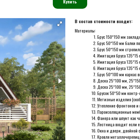
Купить
В состав стоимости входит:
Материалы:
Брус 150*150 мм заклад
Брус 50*150 мм балки по
Брус 50*150 мм стропил
Имитация бруса 135*15 
Имитация бруса 135*15 
Имитация бруса 135*15 
Брус 50*100 мм каркас в
Доска 25*100 мм, 25*15
Доска 25*100 мм, 25*15
Брусок 50*50 мм контр-
Метизные изделия (скоб
Утепление фронтонов и
Пароизоляционные мем
Фанера или шпунт как ч
Лестница входит если е
Окна и двери, двойной с
Кровля металлочерепиц