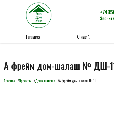
+7495
Звоните
Главная
О нас ⤵
А фрейм дом-шалаш № ДШ-1
Главная
Проекты
Дома-шалаши
А фрейм дом-шалаш № 11