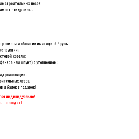
ие строительных лесов;
амент - гидроизол;
стропилам и обшитие имитацией бруса;
нструкции;
стовой кровли;
(фанера или шпунт) с утеплением;
гидроизоляции;
оительных лесов;
в и балок в подарок!
тся индивидуально!
ь не входит!