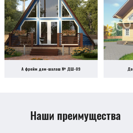
А фрейм дом-шалаш № ДШ-09
До
Наши преимущества