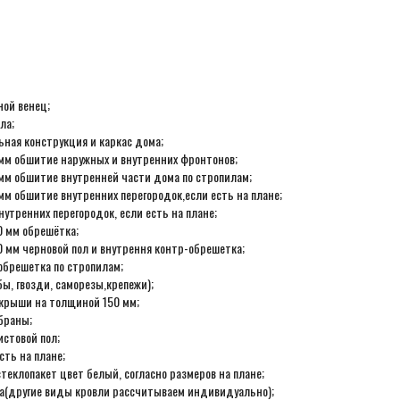
ной венец;
ла;
ьная конструкция и каркас дома;
мм обшитие наружных и внутренних фронтонов;
мм обшитие внутренней части дома по стропилам;
мм обшитие внутренних перегородок,если есть на плане;
нутренних перегородок, если есть на плане;
0 мм обрешётка;
0 мм черновой пол и внутрення контр-обрешетка;
обрешетка по стропилам;
ы, гвозди, саморезы,крепежи);
 крыши на толщиной 150 мм;
браны;
истовой пол;
сть на плане;
теклопакет цвет белый, согласно размеров на плане;
а(другие виды кровли рассчитываем индивидуально);