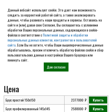
Данный вебсайт использует cookie. Это дает нам возможность
следить за корректной работой сайта, а также анализировать
данные, чтобы развивать наши продукты и сервисы. Оставаясь на
сайте и (или) давая свое Согласие, Вы соглашаетесь с условиями
обработки Ваших персональных данных, содержащихся в cookie-
Проект элитного дома из
файлах в соответствии с
Политикой защиты и обработки
персональных данных клиентов, контрагентов и пользователей
бруса № ЭД-141
сайта
. Если Вы не хотите, чтобы Ваши вышеперечисленные данные
обрабатывались, просим отключить обработку файлов cookie и сбор
пользовательских данных в настройках Вашего браузера или
покинуть сайт.
Главная
Проекты
Элитные дома из
Проект элитного дома №
Даю согласие
бруса
ЭД-141
Цена
Брус простой 150х150
2377000
Купить
Брус профилированный 145х145
2588000
Купить