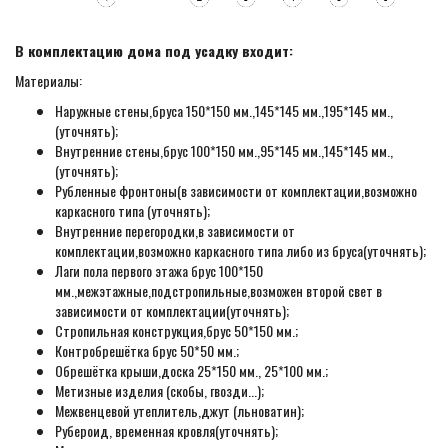
В комплектацию дома под усадку входит:
Материалы:
Наружные стены,бруса 150*150 мм.,145*145 мм.,195*145 мм.,
(уточнять);
Внутренние стены,брус 100*150 мм.,95*145 мм.,145*145 мм.,
(уточнять);
Рубленные фронтоны(в зависимости от комплектации,возможно
каркасного типа (уточнять);
Внутренние перегородки,в зависимости от
комплектации,возможно каркасного типа либо из бруса(уточнять);
Лаги пола первого этажа брус 100*150
мм.,межэтажные,подстропильные,возможен второй свет в
зависимости от комплектации(уточнять);
Стропильная конструкция,брус 50*150 мм.;
Контробрешётка брус 50*50 мм.;
Обрешётка крыши,доска 25*150 мм., 25*100 мм.;
Метизные изделия (скобы, гвозди...);
Межвенцевой утеплитель,джут (льноватин);
Рубероид, временная кровля(уточнять);