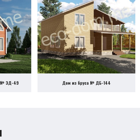
2 № ЭД-49
Дом из бруса № ДБ-144
ы