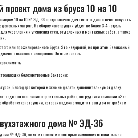
 проект дома из бруса 10 на 10
азмером 10 на 10 № ЭД-36 предназначен для тех, кто давно хочет получить
денежных затрат. На сборку конструкции уйдет не более 3-4 недель.
ля укрепления и утепления стен, отделочных и монтажных работ, а также
ии.
стого или профилированного бруса. Это недорогой, но при этом безопасный
еляет токсинов и аллергенов. Он отличается:
кроклимата;
страняющих болезнетворные бактерии;
турой, благодаря которой можно не делать дополнительную отделку.
коттеджа по окончанию строительных работ, сотрудники компании «Эко
 обработку конструкции, которая надежно защитит ваш дом от грибка и
двухэтажного дома № ЭД-36
 дома № ЭД-36, но хотите внести некоторые изменения относительно