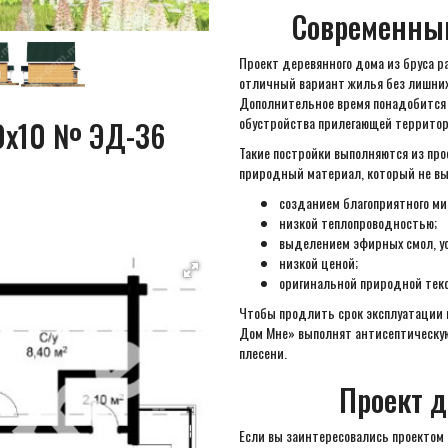
Современный
Проект деревянного дома из бруса р
отличный вариант жилья без лишних 
Дополнительное время понадобится д
обустройства прилегающей территор
10х10 № ЭД-36
Такие постройки выполняются из про
природный материал, который не выд
созданием благоприятного ми
низкой теплопроводностью;
выделением эфирных смол, у
низкой ценой;
оригинальной природной текс
Чтобы продлить срок эксплуатации 
Дом Мне» выполнят антисептическую
плесени.
Проект 
Если вы заинтересовались проектом