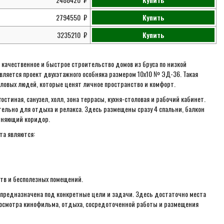
2794550
Купить
3235210
Купить
качественное и быстрое строительство домов из бруса по низкой
ляется проект двухэтажного особняка размером 10х10 № ЭД-36. Такая
ловых людей, которые ценят личное пространство и комфорт.
остиная, санузел, холл, зона террасы, кухня-столовая и рабочий кабинет.
ельно для отдыха и релакса. Здесь размещены сразу 4 спальни, балкон
иняющий коридор.
та являются:
тв и бесполезных помещений.
предназначена под конкретные цели и задачи. Здесь достаточно места
просмотра кинофильма, отдыха, сосредоточенной работы и размещения