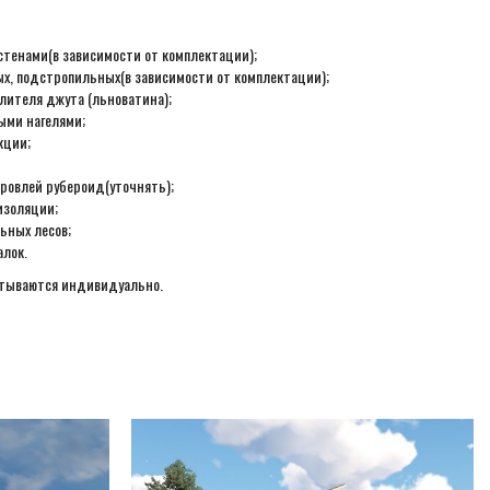
стенами(в зависимости от комплектации);
ых, подстропильных(в зависимости от комплектации);
лителя джута (льноватина);
ыми нагелями;
кции;
ровлей рубероид(уточнять);
изоляции;
ьных лесов;
алок.
итываются индивидуально.