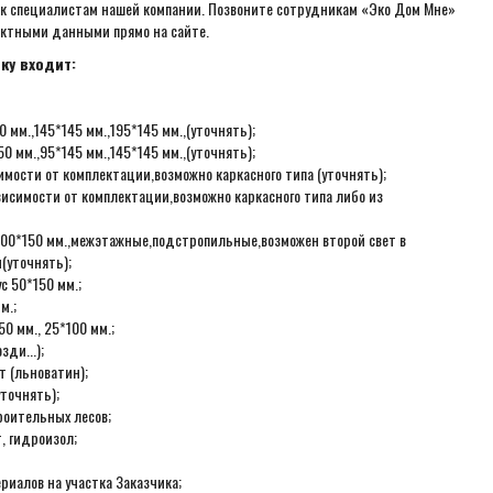
 к специалистам нашей компании. Позвоните сотрудникам «Эко Дом Мне»
актными данными прямо на сайте.
ку входит:
 мм.,145*145 мм.,195*145 мм.,(уточнять);
0 мм.,95*145 мм.,145*145 мм.,(уточнять);
мости от комплектации,возможно каркасного типа (уточнять);
висимости от комплектации,возможно каркасного типа либо из
с 100*150 мм.,межэтажные,подстропильные,возможен второй свет в
(уточнять);
с 50*150 мм.;
м.;
0 мм., 25*100 мм.;
ди...);
 (льноватин);
точнять);
роительных лесов;
, гидроизол;
ериалов на участка Заказчика;