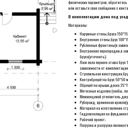
физических параметров, обратитесь
или оставьте свое сообщение с конт
В комплектацию дома под усад
Материалы:
Наружные стены,бруса 150*150
Внутренние стены,брус 100*15
Рубленные фронтоны(в зависи
Внутренние перегородки,в за
бруса(уточнять);
Лаги пола первого этажа бру
зависимости от комплектации
Стропильная конструкция,бру
Контробрешётка брус 50*50 м
Обрешётка крыши,доска 25*15
Метизные изделия (скобы, гвоз
Межвенцевой утеплитель,джут
Рубероид, временная кровля(у
Материал на изготовление ст
Гидроизоляция на фундамент
Рабочий проект;
Погрузка и разгрузка пиломат