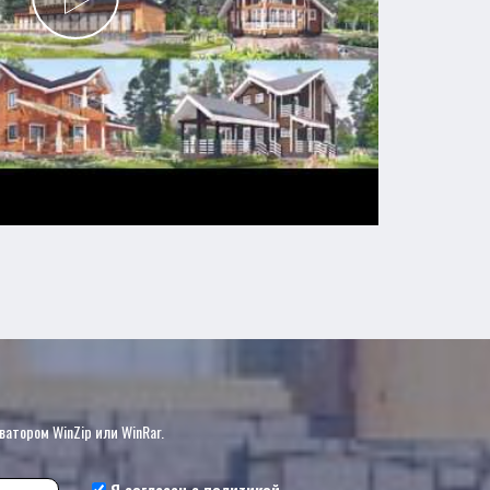
?
ватором WinZip или WinRar.
Я согласен с
политикой