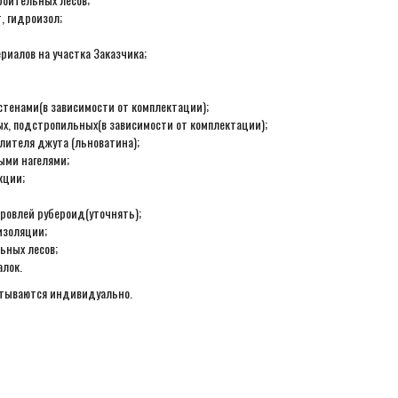
, гидроизол;
ериалов на участка Заказчика;
стенами(в зависимости от комплектации);
ых, подстропильных(в зависимости от комплектации);
лителя джута (льноватина);
ыми нагелями;
кции;
ровлей рубероид(уточнять);
изоляции;
ьных лесов;
алок.
итываются индивидуально.