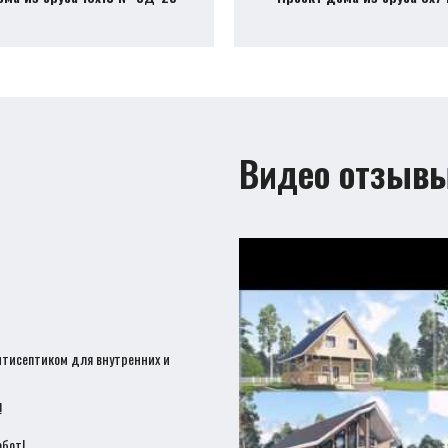
Видео отзыв
нтисептиком для внутренних и
!
бот!