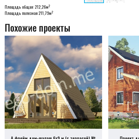
2
Площадь общая: 212,26м
2
Площадь полезная 211,79м
Похожие проекты
А фрейм дом-шалаш 6х9 м (с террасой) №
Проект д