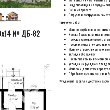
Гидроизоляция на фундамент
Рабочий проект;
Погрузка и разгрузка пиломат
Перечень работ:
Монтаж сруба с внутренними 
10х14 № ДБ-82
Врезка балок пола, межэтажн
Прокладка межвенцового утеп
Прошкантовка стен деревянн
Монтаж стропильной констру
Укладка обрешётки;
Покрытие крыши временной к
Укладка на фундамент гидро
Монтаж и демонтаж строител
Обработка нижних венцов и б
Фундамент,кровля и доставка расч