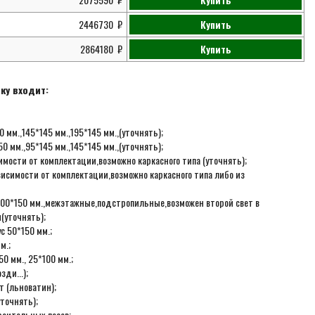
2446730
Купить
2864180
Купить
ку входит:
 мм.,145*145 мм.,195*145 мм.,(уточнять);
0 мм.,95*145 мм.,145*145 мм.,(уточнять);
мости от комплектации,возможно каркасного типа (уточнять);
висимости от комплектации,возможно каркасного типа либо из
с 100*150 мм.,межэтажные,подстропильные,возможен второй свет в
(уточнять);
с 50*150 мм.;
м.;
0 мм., 25*100 мм.;
ди...);
 (льноватин);
точнять);
роительных лесов;