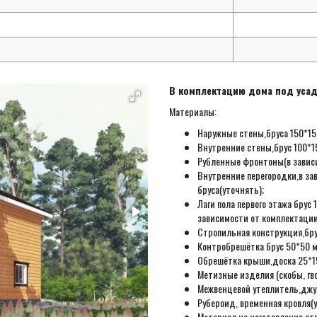
В комплектацию дома под усад
Материалы:
Наружные стены,бруса 150*150
Внутренние стены,брус 100*15
Рубленные фронтоны(в зависи
Внутренние перегородки,в за
бруса(уточнять);
Лаги пола первого этажа бру
зависимости от комплектации
Стропильная конструкция,бру
Контробрешётка брус 50*50 м
Обрешётка крыши,доска 25*15
Метизные изделия (скобы, гвоз
Межвенцевой утеплитель,джут
Рубероид, временная кровля(у
Материал на изготовление ст