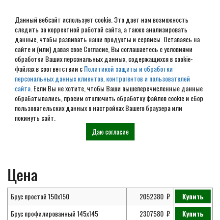
Данный вебсайт использует cookie. Это дает нам возможность
следить за корректной работой сайта, а также анализировать
данные, чтобы развивать наши продукты и сервисы. Оставаясь на
сайте и (или) давая свое Согласие, Вы соглашаетесь с условиями
обработки Ваших персональных данных, содержащихся в cookie-
Проект дома из бруса 11х12
файлах в соответствии с
Политикой защиты и обработки
персональных данных клиентов, контрагентов и пользователей
№ ДБ-91
сайта
. Если Вы не хотите, чтобы Ваши вышеперечисленные данные
обрабатывались, просим отключить обработку файлов cookie и сбор
пользовательских данных в настройках Вашего браузера или
покинуть сайт.
Главная
Проекты
Дома из
Проект дома из бруса 11х12 №
Даю согласие
бруса
ДБ-91
Цена
Брус простой 150х150
2052380
Купить
Брус профилированный 145х145
2307580
Купить