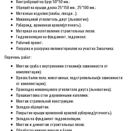
Контробрешётка брус 50*50 мм.;
Обрешётка крыши,доска 25*150 мм., 25*100 мм.;
Метизные изделия (скобы, гвозди...);
Межвенцевой утеплитель,джут (льноватин);
Рубероид, временная кровля(уточнять);
Материал на изготовление строительных лесов;
Гидроизоляция на фундамент, гидроизол;
Рабочий проект;
Погрузка и разгрузка пиломатериалов на участка Заказчика;
Перечень работ:
Монтаж сруба с внутренними стенами(в зависимости от
комплектации);
Врезка балок пола, межэтажных, подстропильных(в зависимости
от комплектации);
Прокладка межвенцового утеплителя джута (льноватина);
Прошкантовка стен деревянными нагелями;
Монтаж стропильной конструкции;
Укладка обрешётки;
Покрытие крыши временной кровлей рубероид(уточнять);
Укладка на фундамент гидроизоляции;
Монтаж и демонтаж строительных лесов;
Обработка нижних венцов и балок.