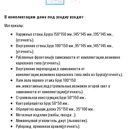
В комплектацию дома под усадку входит:
Материалы:
Наружные стены,бруса 150*150 мм.,145*145 мм.,195*145 мм.,
(уточнять);
Внутренние стены,брус 100*150 мм.,95*145 мм.,145*145 мм.,
(уточнять);
Рубленные фронтоны(в зависимости от комплектации,возможно
каркасного типа (уточнять);
Внутренние перегородки,в зависимости от
комплектации,возможно каркасного типа либо из бруса(уточнять);
Лаги пола первого этажа брус 100*150
мм.,межэтажные,подстропильные,возможен второй свет в
зависимости от комплектации(уточнять);
Стропильная конструкция,брус 50*150 мм.;
Контробрешётка брус 50*50 мм.;
Обрешётка крыши,доска 25*150 мм., 25*100 мм.;
Метизные изделия (скобы, гвозди...);
Межвенцевой утеплитель,джут (льноватин);
Рубероид, временная кровля(уточнять);