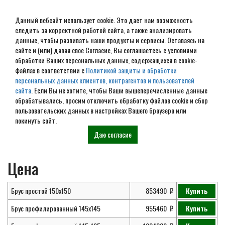
Данный вебсайт использует cookie. Это дает нам возможность
следить за корректной работой сайта, а также анализировать
данные, чтобы развивать наши продукты и сервисы. Оставаясь на
сайте и (или) давая свое Согласие, Вы соглашаетесь с условиями
обработки Ваших персональных данных, содержащихся в cookie-
Проект дома из бруса 6х6 №
файлах в соответствии с
Политикой защиты и обработки
персональных данных клиентов, контрагентов и пользователей
ДБ-119
сайта
. Если Вы не хотите, чтобы Ваши вышеперечисленные данные
обрабатывались, просим отключить обработку файлов cookie и сбор
пользовательских данных в настройках Вашего браузера или
покинуть сайт.
Главная
Проекты
Дома из бруса
Проект дома № ДБ-119
Даю согласие
Цена
Брус простой 150х150
853490
Купить
Брус профилированный 145х145
955460
Купить