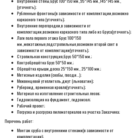
Внутренние стены,брус 100*150 мм.,95*145 мм.,145*145 мм.,
(уточнять);
Рубленные фронтоны(в зависимости от комплектации,возможно
каркасного типа (уточнять);
Внутренние перегородки,в зависимости от
комплектации,возможно каркасного типа либо из бруса(уточнять);
Лаги пола первого этажа брус 100*150
мм.,межэтажные,подстропильные,возможен второй свет в
зависимости от комплектации(уточнять);
Стропильная конструкция,брус 50*150 мм.;
Контробрешётка брус 50*50 мм.;
Обрешётка крыши,доска 25*150 мм., 25*100 мм.;
Метизные изделия (скобы, гвозди...);
Межвенцевой утеплитель,джут (льноватин);
Рубероид, временная кровля(уточнять);
Материал на изготовление строительных лесов;
Гидроизоляция на фундамент, гидроизол;
Рабочий проект;
Погрузка и разгрузка пиломатериалов на участка Заказчика;
Перечень работ:
Монтаж сруба с внутренними стенами(в зависимости от
комплектации);