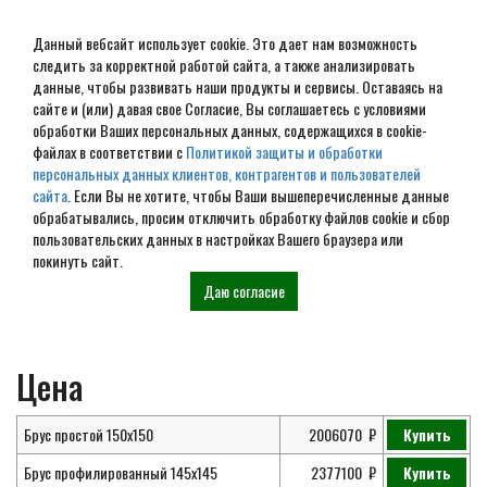
Данный вебсайт использует cookie. Это дает нам возможность
следить за корректной работой сайта, а также анализировать
данные, чтобы развивать наши продукты и сервисы. Оставаясь на
сайте и (или) давая свое Согласие, Вы соглашаетесь с условиями
обработки Ваших персональных данных, содержащихся в cookie-
Проект дома из бруса 8х14
файлах в соответствии с
Политикой защиты и обработки
персональных данных клиентов, контрагентов и пользователей
№ ЭД-23
сайта
. Если Вы не хотите, чтобы Ваши вышеперечисленные данные
обрабатывались, просим отключить обработку файлов cookie и сбор
пользовательских данных в настройках Вашего браузера или
покинуть сайт.
Главная
Проекты
Элитные дома из
Проект дома из бруса 8х14 №
Даю согласие
бруса
ЭД-23
Цена
Брус простой 150х150
2006070
Купить
Брус профилированный 145х145
2377100
Купить