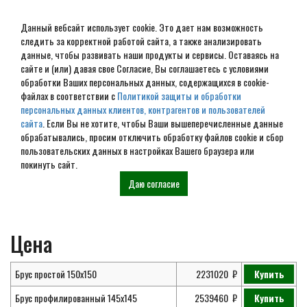
Данный вебсайт использует cookie. Это дает нам возможность
следить за корректной работой сайта, а также анализировать
данные, чтобы развивать наши продукты и сервисы. Оставаясь на
сайте и (или) давая свое Согласие, Вы соглашаетесь с условиями
обработки Ваших персональных данных, содержащихся в cookie-
Проект дома из бруса 12х12
файлах в соответствии с
Политикой защиты и обработки
персональных данных клиентов, контрагентов и пользователей
№ ДБ-01
сайта
. Если Вы не хотите, чтобы Ваши вышеперечисленные данные
обрабатывались, просим отключить обработку файлов cookie и сбор
пользовательских данных в настройках Вашего браузера или
покинуть сайт.
Главная
Проекты
Дома из
Проект дома из бруса 12х12 №
Даю согласие
бруса
ДБ-01
Цена
Брус простой 150х150
2231020
Купить
Брус профилированный 145х145
2539460
Купить