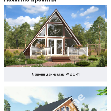
А фрейм дом-шалаш № ДШ-11