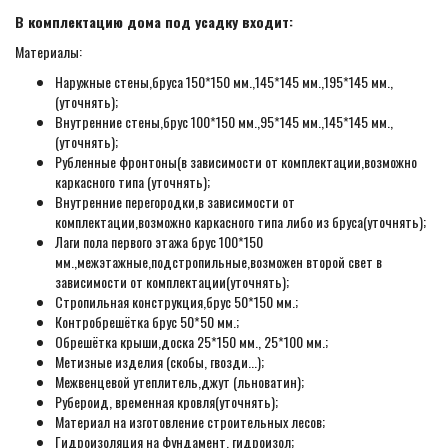
В комплектацию дома под усадку входит:
Материалы:
Наружные стены,бруса 150*150 мм.,145*145 мм.,195*145 мм.,
(уточнять);
Внутренние стены,брус 100*150 мм.,95*145 мм.,145*145 мм.,
(уточнять);
Рубленные фронтоны(в зависимости от комплектации,возможно
каркасного типа (уточнять);
Внутренние перегородки,в зависимости от
комплектации,возможно каркасного типа либо из бруса(уточнять);
Лаги пола первого этажа брус 100*150
мм.,межэтажные,подстропильные,возможен второй свет в
зависимости от комплектации(уточнять);
Стропильная конструкция,брус 50*150 мм.;
Контробрешётка брус 50*50 мм.;
Обрешётка крыши,доска 25*150 мм., 25*100 мм.;
Метизные изделия (скобы, гвозди...);
Межвенцевой утеплитель,джут (льноватин);
Рубероид, временная кровля(уточнять);
Материал на изготовление строительных лесов;
Гидроизоляция на фундамент, гидроизол;