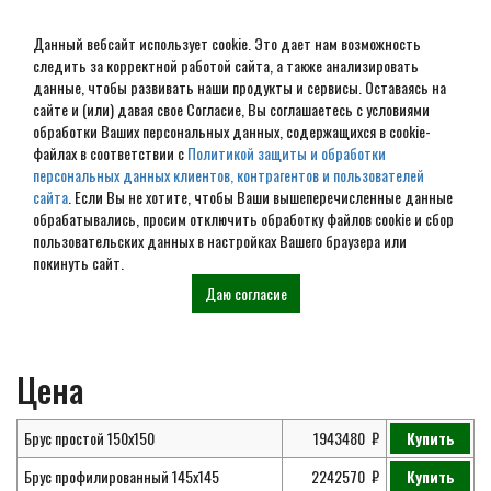
Данный вебсайт использует cookie. Это дает нам возможность
следить за корректной работой сайта, а также анализировать
данные, чтобы развивать наши продукты и сервисы. Оставаясь на
сайте и (или) давая свое Согласие, Вы соглашаетесь с условиями
обработки Ваших персональных данных, содержащихся в cookie-
Проект элитного дома из
файлах в соответствии с
Политикой защиты и обработки
персональных данных клиентов, контрагентов и пользователей
бруса 9х13 № ЭД-90
сайта
. Если Вы не хотите, чтобы Ваши вышеперечисленные данные
обрабатывались, просим отключить обработку файлов cookie и сбор
пользовательских данных в настройках Вашего браузера или
покинуть сайт.
Главная
Проекты
Элитные дома из
Проект элитного дома из бруса
Даю согласие
бруса
9х13 № ЭД-90
Цена
Брус простой 150х150
1943480
Купить
Брус профилированный 145х145
2242570
Купить