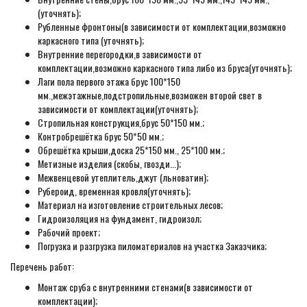
(уточнять);
Рубленные фронтоны(в зависимости от комплектации,возможно
каркасного типа (уточнять);
Внутренние перегородки,в зависимости от
комплектации,возможно каркасного типа либо из бруса(уточнять);
Лаги пола первого этажа брус 100*150
мм.,межэтажные,подстропильные,возможен второй свет в
зависимости от комплектации(уточнять);
Стропильная конструкция,брус 50*150 мм.;
Контробрешётка брус 50*50 мм.;
Обрешётка крыши,доска 25*150 мм., 25*100 мм.;
Метизные изделия (скобы, гвозди...);
Межвенцевой утеплитель,джут (льноватин);
Рубероид, временная кровля(уточнять);
Материал на изготовление строительных лесов;
Гидроизоляция на фундамент, гидроизол;
Рабочий проект;
Погрузка и разгрузка пиломатериалов на участка Заказчика;
Перечень работ:
Монтаж сруба с внутренними стенами(в зависимости от
комплектации);