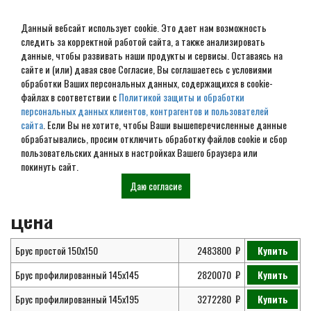
Данный вебсайт использует cookie. Это дает нам возможность
следить за корректной работой сайта, а также анализировать
данные, чтобы развивать наши продукты и сервисы. Оставаясь на
сайте и (или) давая свое Согласие, Вы соглашаетесь с условиями
обработки Ваших персональных данных, содержащихся в cookie-
Дом из бруса № ДБ-131
файлах в соответствии с
Политикой защиты и обработки
персональных данных клиентов, контрагентов и пользователей
сайта
. Если Вы не хотите, чтобы Ваши вышеперечисленные данные
обрабатывались, просим отключить обработку файлов cookie и сбор
Главная
Проекты
Дома из
Проект дома из бруса 12X10 №
пользовательских данных в настройках Вашего браузера или
бруса
ДБ-131
покинуть сайт.
Даю согласие
Цена
Брус простой 150х150
2483800
Купить
Брус профилированный 145х145
2820070
Купить
Брус профилированный 145х195
3272280
Купить