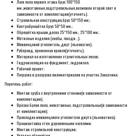
Лаги пола первого этажа брус 100*150
мм.,межэтажные,подстропильные,возможен второй свет в
зависимости от комплектации(уточнять);
Стропильная конструкция,брус 50*150 мм.;
Контробрешётка брус 50*50 мм.;
Обрешётка крыши,доска 25*150 мм., 25*100 мм.;
Метизные изделия (скобы, гвозди...);
Межвенцевой утеплитель,джут (льноватин);
Рубероид, временная кровля(уточнять);
Материал на изготовление строительных лесов;
Гидроизоляция на фундамент, гидроизол;
Рабочий проект;
Погрузка и разгрузка пиломатериалов на участка Заказчика;
Перечень работ:
Монтаж сруба с внутренними стенами(в зависимости от
комплектации);
Врезка балок пола, межэтажных, подстропильных(в зависимости
от комплектации);
Прокладка межвенцового утеплителя джута (льноватина);
Прошкантовка стен деревянными нагелями;
Монтаж стропильной конструкции;
Укладка обрешётки;