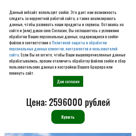
Данный вебсайт использует cookie. Это дает нам возможность
следить за корректной работой сайта, а также анализировать
данные, чтобы развивать наши продукты и сервисы. Оставаясь на
сайте и (или) давая свое Согласие, Вы соглашаетесь с условиями
обработки Ваших персональных данных, содержащихся в cookie-
А фрейм дом-шалаш №
файлах в соответствии с
Политикой защиты и обработки
персональных данных клиентов, контрагентов и пользователей
ДШ-12
сайта
. Если Вы не хотите, чтобы Ваши вышеперечисленные данные
обрабатывались, просим отключить обработку файлов cookie и сбор
пользовательских данных в настройках Вашего браузера или
покинуть сайт.
Главная
Проекты
Дома-шалаши
А фрейм дом-шалаш № 12
Даю согласие
Цена:
2596000 рублей
Купить