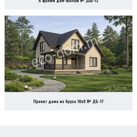
А фрейм дом-шалаш № ДШ-12
Проект дома из бруса 10х9 № ДБ-17