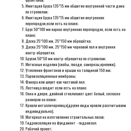
Имитация бруса 135*15 мм обшитие внутренней части дома
по стропилам;
Имитация бруса 135*15 мм обшитие внутренних
перегородок,если есть на плане;
Брус 50*100 мм каркас внутренних перегородок, если есть на
плане;
Доска 25*100 мм, 25*150 мм обрешётка;
Доска 25*100 мм, 25*150 мм черновой пол и внутрення
контр-обрешетка;
Брусок 50*50 мм контр-обрешетка по стропилам;
Метизные изделия (скобы, гвозди, саморезы,крепежи);
Утепление фронтонов и крыши на толщиной 150 мм;
Пароизоляционные мембраны;
Фанера или шпунт как чистовой пол;
Лестница входит если есть на плане;
Окна и двери, двойной стеклопакет цвет белый, согласно
размеров на плане;
Кровля металлочерепица(другие виды кровли рассчитываем
индивидуально);
Материал на изготовление строительных лесов;
Гидроизоляция на фундамент - гидроизол;
Рабочий проект;