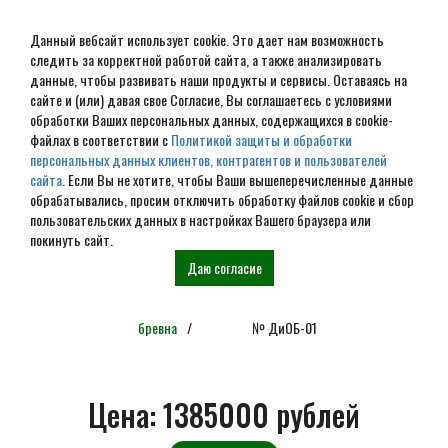
Данный вебсайт использует cookie. Это дает нам возможность
следить за корректной работой сайта, а также анализировать
данные, чтобы развивать наши продукты и сервисы. Оставаясь на
сайте и (или) давая свое Согласие, Вы соглашаетесь с условиями
обработки Ваших персональных данных, содержащихся в cookie-
Проект дома из
файлах в соответствии с
Политикой защиты и обработки
персональных данных клиентов, контрагентов и пользователей
оцилиндрованного бревна
сайта
. Если Вы не хотите, чтобы Ваши вышеперечисленные данные
обрабатывались, просим отключить обработку файлов cookie и сбор
6х7 № ДиОБ-01
пользовательских данных в настройках Вашего браузера или
покинуть сайт.
Даю согласие
Главная
Проекты
Дома из
Проект дома из
оцилиндрованного
оцилиндрованного бревна 6х7
бревна
№ ДиОБ-01
Цена:
1385000 рублей