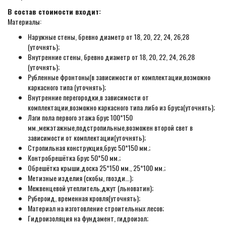
В состав стоимости входит:
Материалы:
Наружные стены, бревно диаметр от 18, 20, 22, 24, 26,28
(уточнять);
Внутренние стены, бревно диаметр от 18, 20, 22, 24, 26,28
(уточнять);
Рубленные фронтоны(в зависимости от комплектации,возможно
каркасного типа (уточнять);
Внутренние перегородки,в зависимости от
комплектации,возможно каркасного типа либо из бруса(уточнять);
Лаги пола первого этажа брус 100*150
мм.,межэтажные,подстропильные,возможен второй свет в
зависимости от комплектации(уточнять);
Стропильная конструкция,брус 50*150 мм.;
Контробрешётка брус 50*50 мм.;
Обрешётка крыши,доска 25*150 мм., 25*100 мм.;
Метизные изделия (скобы, гвозди...);
Межвенцевой утеплитель,джут (льноватин);
Рубероид, временная кровля(уточнять);
Материал на изготовление строительных лесов;
Гидроизоляция на фундамент, гидроизол;