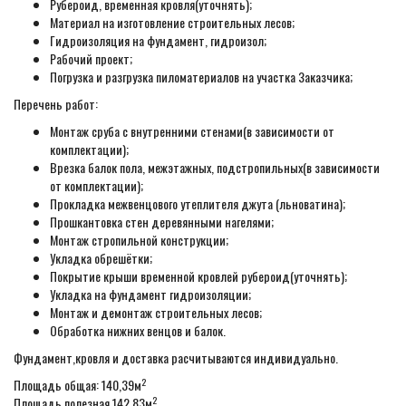
Рубероид, временная кровля(уточнять);
Материал на изготовление строительных лесов;
Гидроизоляция на фундамент, гидроизол;
Рабочий проект;
Погрузка и разгрузка пиломатериалов на участка Заказчика;
Перечень работ:
Монтаж сруба с внутренними стенами(в зависимости от
комплектации);
Врезка балок пола, межэтажных, подстропильных(в зависимости
от комплектации);
Прокладка межвенцового утеплителя джута (льноватина);
Прошкантовка стен деревянными нагелями;
Монтаж стропильной конструкции;
Укладка обрешётки;
Покрытие крыши временной кровлей рубероид(уточнять);
Укладка на фундамент гидроизоляции;
Монтаж и демонтаж строительных лесов;
Обработка нижних венцов и балок.
Фундамент,кровля и доставка расчитываются индивидуально.
2
Площадь общая: 140,39м
2
Площадь полезная 142,83м