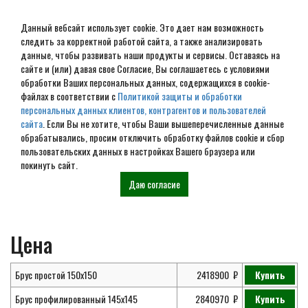
Данный вебсайт использует cookie. Это дает нам возможность
следить за корректной работой сайта, а также анализировать
данные, чтобы развивать наши продукты и сервисы. Оставаясь на
сайте и (или) давая свое Согласие, Вы соглашаетесь с условиями
обработки Ваших персональных данных, содержащихся в cookie-
Проект дома из бруса 11х8
файлах в соответствии с
Политикой защиты и обработки
персональных данных клиентов, контрагентов и пользователей
№ ЭД-44
сайта
. Если Вы не хотите, чтобы Ваши вышеперечисленные данные
обрабатывались, просим отключить обработку файлов cookie и сбор
пользовательских данных в настройках Вашего браузера или
покинуть сайт.
Главная
Проекты
Элитные дома из
Проект дома из бруса 11х8 №
Даю согласие
бруса
ЭД-44
Цена
Брус простой 150х150
2418900
Купить
Брус профилированный 145х145
2840970
Купить