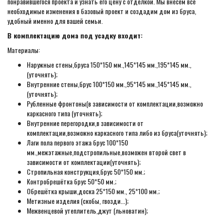
понравившегося проекта и узнать его цену с отделкой. Мы внесем все
необходимые изменения в базовый проект и создадим дом из бруса,
удобный именно для вашей семьи.
В комплектацию дома под усадку входит:
Материалы:
Наружные стены,бруса 150*150 мм.,145*145 мм.,195*145 мм.,
(уточнять);
Внутренние стены,брус 100*150 мм.,95*145 мм.,145*145 мм.,
(уточнять);
Рубленные фронтоны(в зависимости от комплектации,возможно
каркасного типа (уточнять);
Внутренние перегородки,в зависимости от
комплектации,возможно каркасного типа либо из бруса(уточнять);
Лаги пола первого этажа брус 100*150
мм.,межэтажные,подстропильные,возможен второй свет в
зависимости от комплектации(уточнять);
Стропильная конструкция,брус 50*150 мм.;
Контробрешётка брус 50*50 мм.;
Обрешётка крыши,доска 25*150 мм., 25*100 мм.;
Метизные изделия (скобы, гвозди...);
Межвенцевой утеплитель,джут (льноватин);