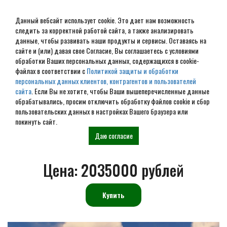
Данный вебсайт использует cookie. Это дает нам возможность
следить за корректной работой сайта, а также анализировать
данные, чтобы развивать наши продукты и сервисы. Оставаясь на
сайте и (или) давая свое Согласие, Вы соглашаетесь с условиями
обработки Ваших персональных данных, содержащихся в cookie-
А фрейм дом-шалаш 6х9 м
файлах в соответствии с
Политикой защиты и обработки
персональных данных клиентов, контрагентов и пользователей
(с террасой) № ДШ-06
сайта
. Если Вы не хотите, чтобы Ваши вышеперечисленные данные
обрабатывались, просим отключить обработку файлов cookie и сбор
пользовательских данных в настройках Вашего браузера или
покинуть сайт.
Главная
Проекты
Дома-шалаши
А фрейм дом-шалаш 6х9 м № 06
Даю согласие
Цена:
2035000 рублей
Купить