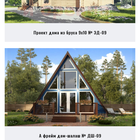
Проект дома из бруса 9х10 № ЭД-09
А фрейм дом-шалаш № ДШ-09