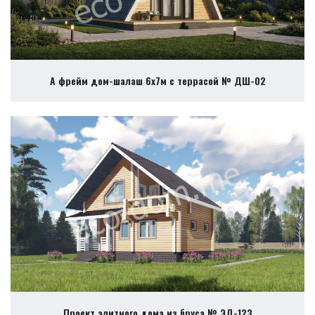
А фрейм дом-шалаш 6х7м с террасой № ДШ-02
Проект элитного дома из бруса № ЭД-123