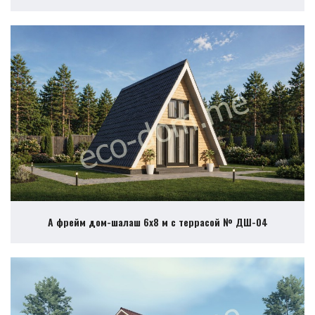
А фрейм дом-шалаш 6х8 м с террасой № ДШ-04