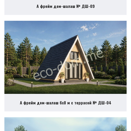
А фрейм дом-шалаш № ДШ-09
А фрейм дом-шалаш 6х8 м с террасой № ДШ-04