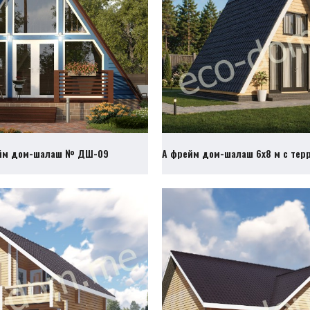
йм дом-шалаш № ДШ-09
А фрейм дом-шалаш 6х8 м с те