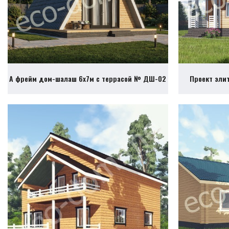
А фрейм дом-шалаш 6х7м с террасой № ДШ-02
Проект эли