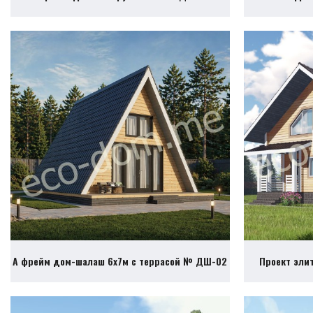
А фрейм дом-шалаш 6х7м с террасой № ДШ-02
Проект эли