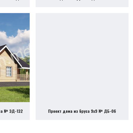
са № ЭД-132
Проект дома из бруса 9х9 № ДБ-06