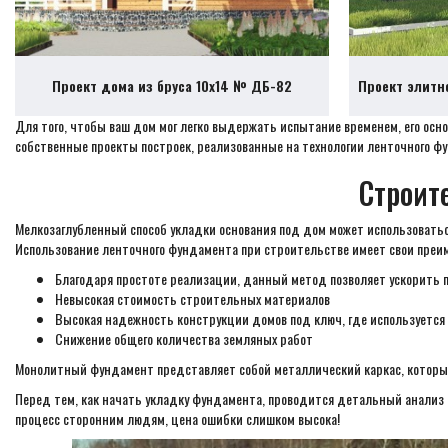
Проект дома из бруса 10х14 № ДБ-82
Проект элитн
Для того, чтобы ваш дом мог легко выдержать испытание временем, его о
собственные проекты построек, реализованные на технологии ленточного ф
Строит
Мелкозаглубленный способ укладки основания под дом может использоватьс
Использование ленточного фундамента при строительстве имеет свои преи
Благодаря простоте реализации, данный метод позволяет ускорить 
Невысокая стоимость строительных материалов
Высокая надежность конструкции домов под ключ, где используетс
Снижение общего количества земляных работ
Монолитный фундамент представляет собой металлический каркас, который
Перед тем, как начать укладку фундамента, проводится детальный анализ 
процесс сторонним людям, цена ошибки слишком высока!