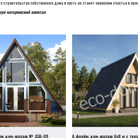
е строительство собственного дома и пусть он станет символом счастья и про
уя материнский капитал
йм дом-шалаш № ДШ-09
А фрейм дом-шалаш 6х8 м с те