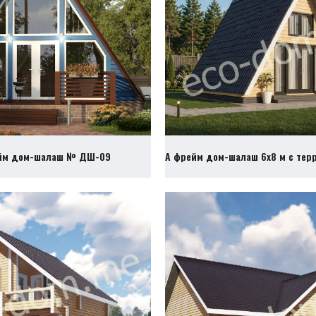
йм дом-шалаш № ДШ-09
А фрейм дом-шалаш 6х8 м с те