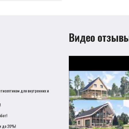
Видео отзыв
нтисептиком для внутренних и
!
бот!
и до 20%!