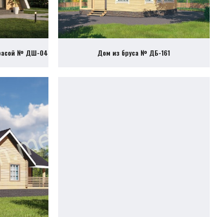
ррасой № ДШ-04
Дом из бруса № ДБ-161