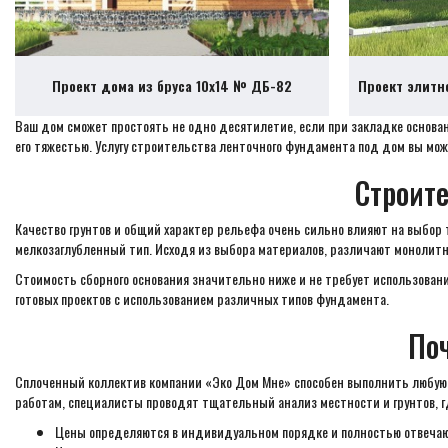
Проект дома из бруса 10х14 № ДБ-82
Проект элитн
Ваш дом сможет простоять не одно десятилетие, если при закладке основан
его тяжестью. Услугу строительства ленточного фундамента под дом вы мож
Строит
Качество грунтов и общий характер рельефа очень сильно влияют на выбор 
мелкозаглубленный тип. Исходя из выбора материалов, различают моноли
Стоимость сборного основания значительно ниже и не требует использован
готовых проектов с использованием различных типов фундамента.
По
Сплоченный коллектив компании «Эко Дом Мне» способен выполнить любую п
работам, специалисты проводят тщательный анализ местности и грунтов, г
Цены определяются в индивидуальном порядке и полностью отвечаю