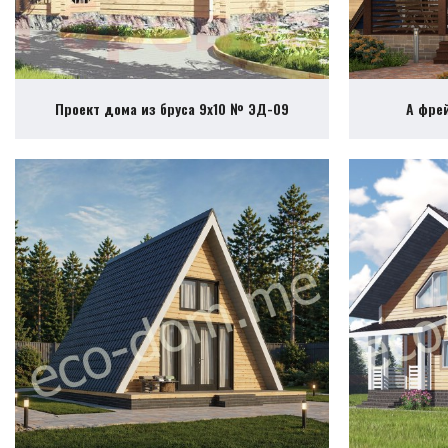
Проект дома из бруса 9х10 № ЭД-09
А фре