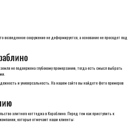
то возведенное сооружение не деформируется, а основание не просядет под
раблино
 земля не подвержена глубокому промерзанию, тогда есть смысл выбрать
ми.
адежность и универсальность. На нашем сайте вы найдете фото примеров
нию
ьство элитного коттеджа в Кораблино. Перед тем как приступить к
 компании, которые отмечают наши клиенты: