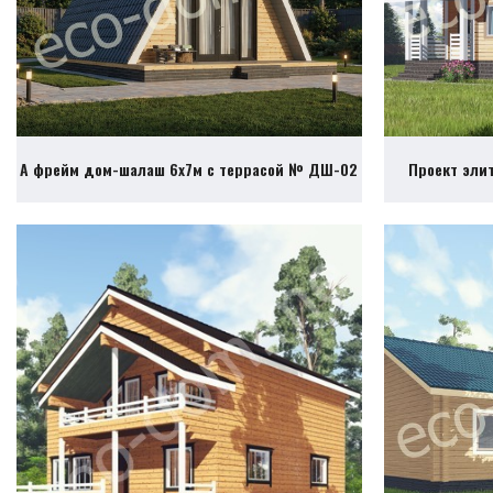
А фрейм дом-шалаш 6х7м с террасой № ДШ-02
Проект эли