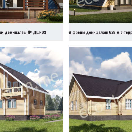
йм дом-шалаш № ДШ-09
А фрейм дом-шалаш 6х8 м с те