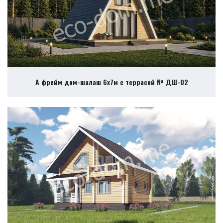
А фрейм дом-шалаш 6х7м с террасой № ДШ-02