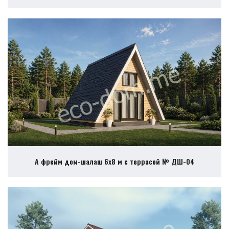
А фрейм дом-шалаш 6х8 м с террасой № ДШ-04