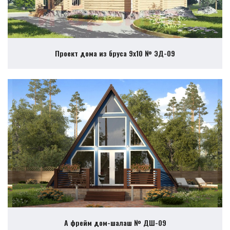
Проект дома из бруса 9х10 № ЭД-09
А фрейм дом-шалаш № ДШ-09