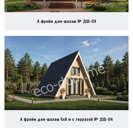
А фрейм дом-шалаш № ДШ-09
А фрейм дом-шалаш 6х8 м с террасой № ДШ-04