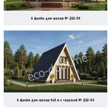
А фрейм дом-шалаш № ДШ-09
А фрейм дом-шалаш 6х8 м с террасой № ДШ-04