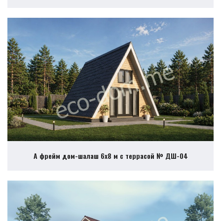
А фрейм дом-шалаш 6х8 м с террасой № ДШ-04