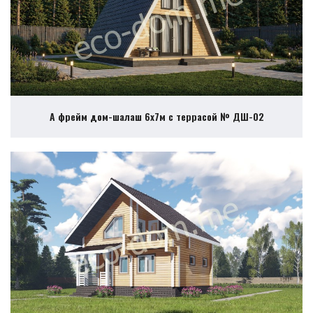
А фрейм дом-шалаш 6х7м с террасой № ДШ-02