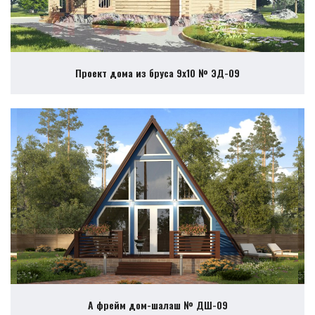
Проект дома из бруса 9х10 № ЭД-09
А фрейм дом-шалаш № ДШ-09