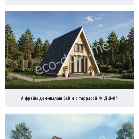
А фрейм дом-шалаш 6х8 м с террасой № ДШ-04