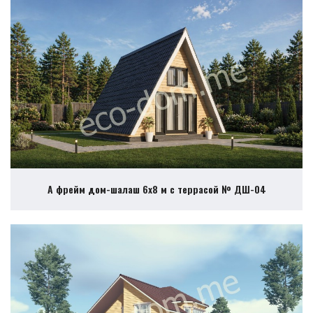
А фрейм дом-шалаш 6х8 м с террасой № ДШ-04