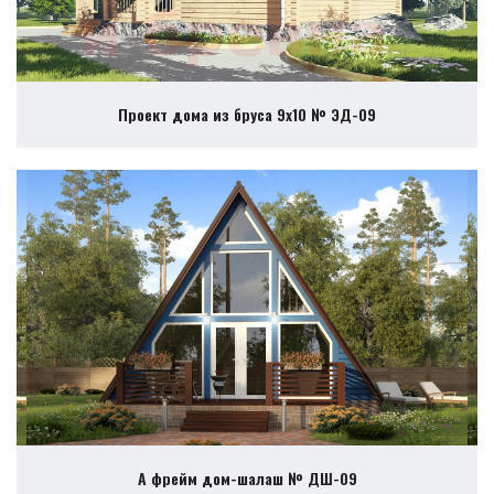
Проект дома из бруса 9х10 № ЭД-09
А фрейм дом-шалаш № ДШ-09