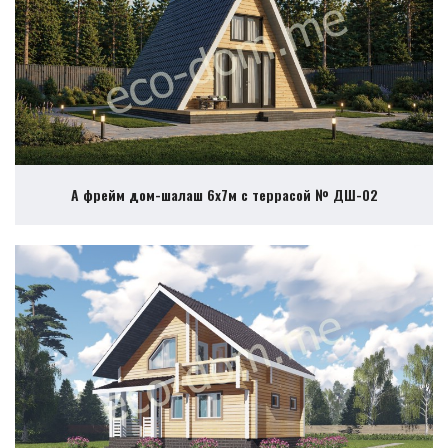
А фрейм дом-шалаш 6х7м с террасой № ДШ-02