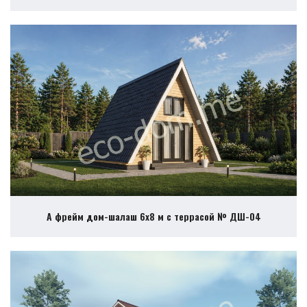
А фрейм дом-шалаш 6х8 м с террасой № ДШ-04