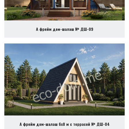
А фрейм дом-шалаш № ДШ-09
А фрейм дом-шалаш 6х8 м с террасой № ДШ-04