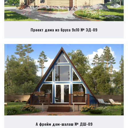
Проект дома из бруса 9х10 № ЭД-09
А фрейм дом-шалаш № ДШ-09