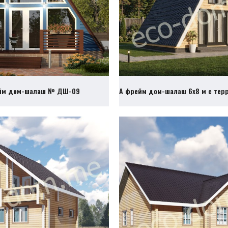
йм дом-шалаш № ДШ-09
А фрейм дом-шалаш 6х8 м с те