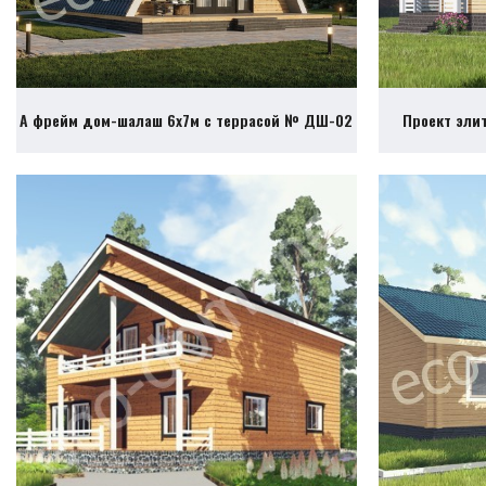
А фрейм дом-шалаш 6х7м с террасой № ДШ-02
Проект эли