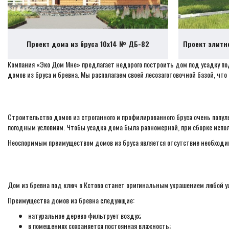
Проект дома из бруса 10х14 № ДБ-82
Проект элитн
Компания «Эко Дом Мне» предлагает недорого построить дом под усадку по
домов из бруса и бревна. Мы располагаем своей лесозаготовочной базой, чт
Строительство домов из строганного и профилированного бруса очень попул
погодным условиям. Чтобы усадка дома была равномерной, при сборке испол
Неоспоримым преимуществом домов из бруса является отсутствие необходи
Дом из бревна под ключ в Кстово станет оригинальным украшением любой ул
Преимущества домов из бревна следующие:
натуральное дерево фильтрует воздух;
в помещениях сохраняется постоянная влажность;