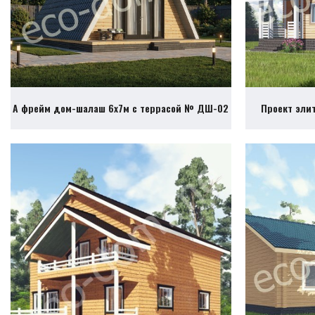
А фрейм дом-шалаш 6х7м с террасой № ДШ-02
Проект эли