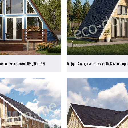
йм дом-шалаш № ДШ-09
А фрейм дом-шалаш 6х8 м с те