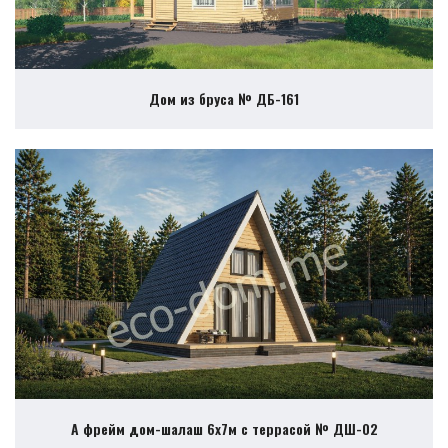
Дом из бруса № ДБ-161
А фрейм дом-шалаш 6х7м с террасой № ДШ-02