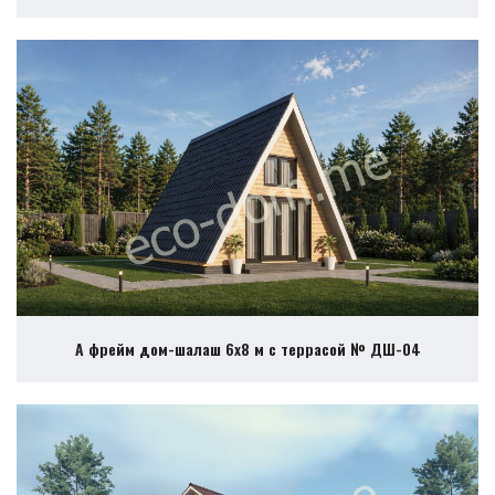
А фрейм дом-шалаш 6х8 м с террасой № ДШ-04