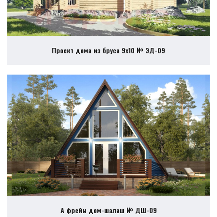
Проект дома из бруса 9х10 № ЭД-09
А фрейм дом-шалаш № ДШ-09