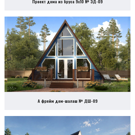
Проект дома из бруса 9х10 № ЭД-09
А фрейм дом-шалаш № ДШ-09