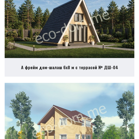
А фрейм дом-шалаш 6х8 м с террасой № ДШ-04