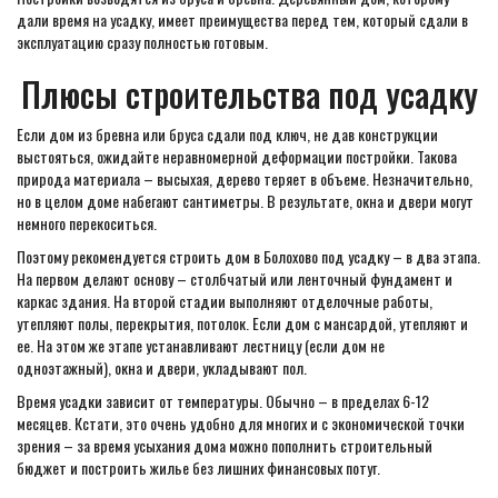
дали время на усадку, имеет преимущества перед тем, который сдали в
эксплуатацию сразу полностью готовым.
Плюсы строительства под усадку
Если дом из бревна или бруса сдали под ключ, не дав конструкции
выстояться, ожидайте неравномерной деформации постройки. Такова
природа материала – высыхая, дерево теряет в объеме. Незначительно,
но в целом доме набегают сантиметры. В результате, окна и двери могут
немного перекоситься.
Поэтому рекомендуется строить дом в Болохово под усадку – в два этапа.
На первом делают основу – столбчатый или ленточный фундамент и
каркас здания. На второй стадии выполняют отделочные работы,
утепляют полы, перекрытия, потолок. Если дом с мансардой, утепляют и
ее. На этом же этапе устанавливают лестницу (если дом не
одноэтажный), окна и двери, укладывают пол.
Время усадки зависит от температуры. Обычно – в пределах 6-12
месяцев. Кстати, это очень удобно для многих и с экономической точки
зрения – за время усыхания дома можно пополнить строительный
бюджет и построить жилье без лишних финансовых потуг.