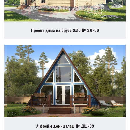
Проект дома из бруса 9х10 № ЭД-09
А фрейм дом-шалаш № ДШ-09