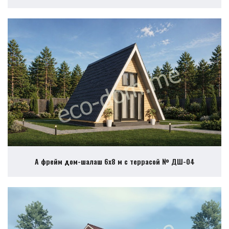
А фрейм дом-шалаш 6х8 м с террасой № ДШ-04