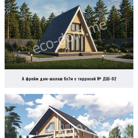
А фрейм дом-шалаш 6х7м с террасой № ДШ-02