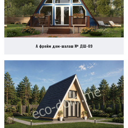
А фрейм дом-шалаш № ДШ-09