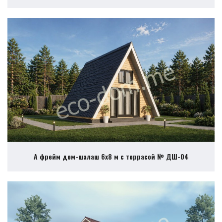
А фрейм дом-шалаш 6х8 м с террасой № ДШ-04