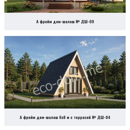
А фрейм дом-шалаш № ДШ-09
А фрейм дом-шалаш 6х8 м с террасой № ДШ-04