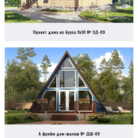
Проект дома из бруса 9х10 № ЭД-09
А фрейм дом-шалаш № ДШ-09