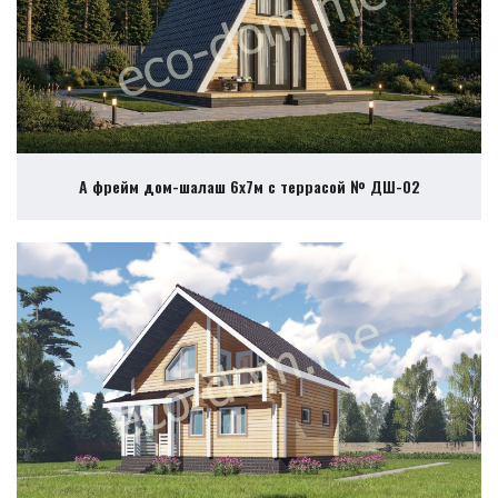
А фрейм дом-шалаш 6х7м с террасой № ДШ-02