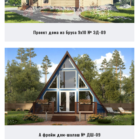
Проект дома из бруса 9х10 № ЭД-09
А фрейм дом-шалаш № ДШ-09