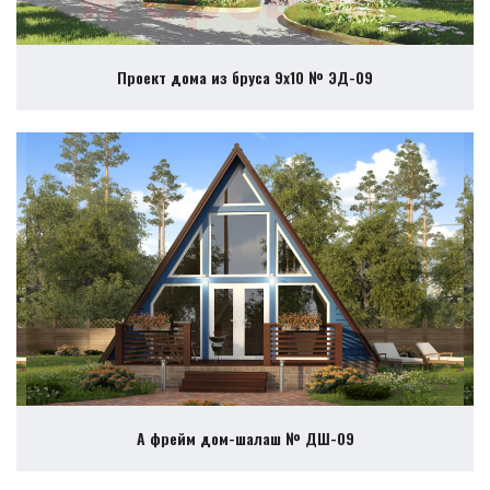
Проект дома из бруса 9х10 № ЭД-09
А фрейм дом-шалаш № ДШ-09