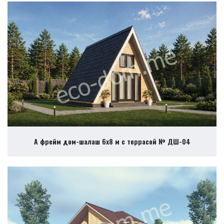
А фрейм дом-шалаш 6х8 м с террасой № ДШ-04