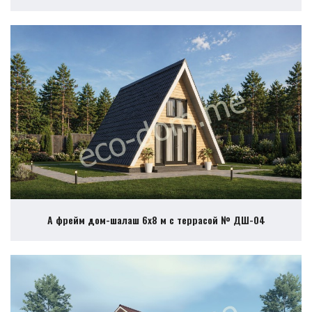
А фрейм дом-шалаш 6х8 м с террасой № ДШ-04