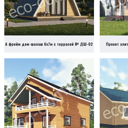
А фрейм дом-шалаш 6х7м с террасой № ДШ-02
Проект эли