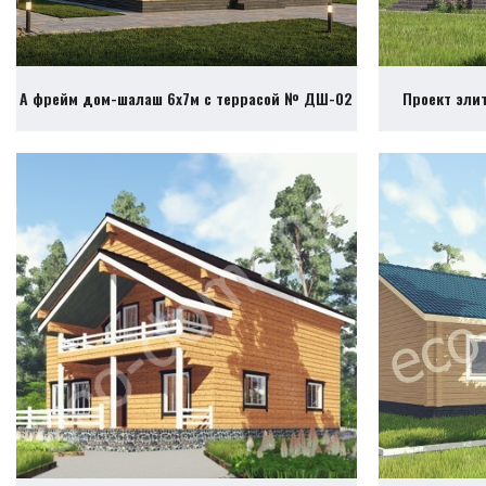
А фрейм дом-шалаш 6х7м с террасой № ДШ-02
Проект эли