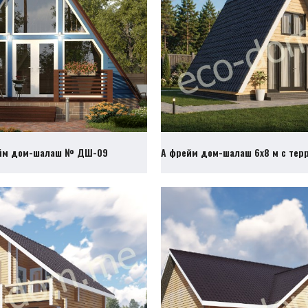
йм дом-шалаш № ДШ-09
А фрейм дом-шалаш 6х8 м с те