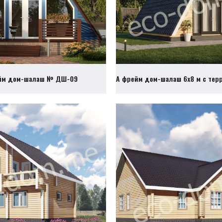
йм дом-шалаш № ДШ-09
А фрейм дом-шалаш 6х8 м с те