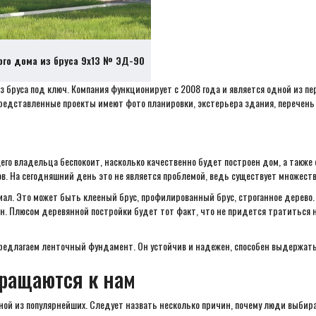
ого дома из бруса 9х13 № ЭД-90
бруса под ключ. Компания функционирует с 2008 года и является одной из пер
представленные проекты имеют фото планировки, экстерьера здания, перечень
го владельца беспокоит, насколько качественно будет построен дом, а также е
ов. На сегодняшний день это не является проблемой, ведь существует множест
иал. Это может быть клееный брус, профилированный брус, строганное дерево.
. Плюсом деревянной постройки будет тот факт, что не придется тратиться 
редлагаем ленточный фундамент. Он устойчив и надежен, способен выдержать
бращаются к нам
ой из популярнейших. Следует назвать несколько причин, почему люди выбира