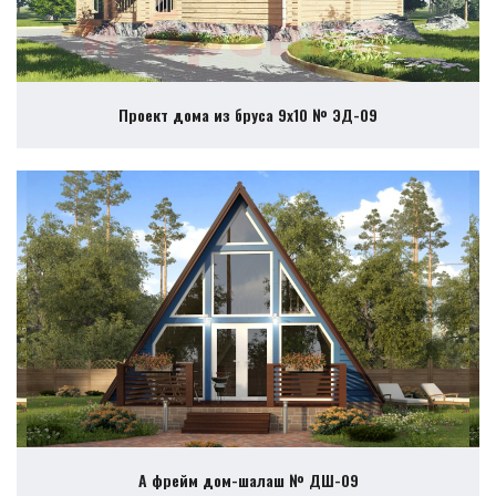
Проект дома из бруса 9х10 № ЭД-09
А фрейм дом-шалаш № ДШ-09