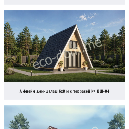
А фрейм дом-шалаш 6х8 м с террасой № ДШ-04