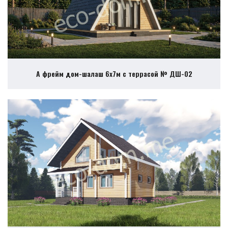
А фрейм дом-шалаш 6х7м с террасой № ДШ-02