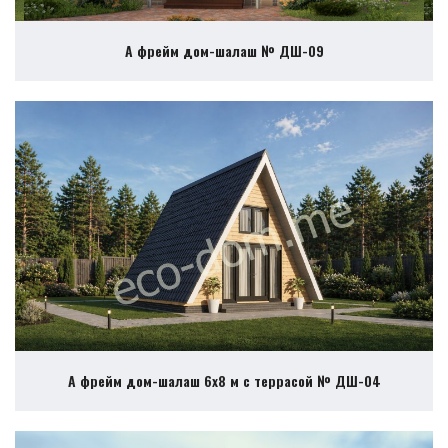
А фрейм дом-шалаш № ДШ-09
А фрейм дом-шалаш 6х8 м с террасой № ДШ-04