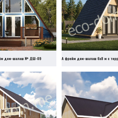
йм дом-шалаш № ДШ-09
А фрейм дом-шалаш 6х8 м с те