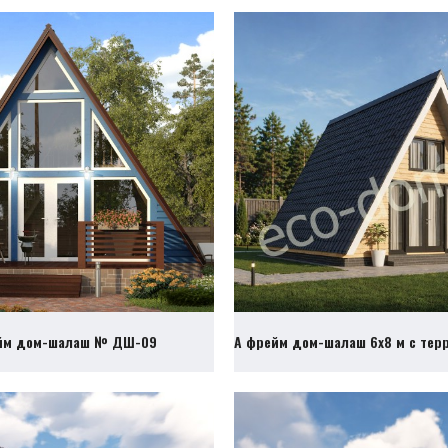
йм дом-шалаш № ДШ-09
А фрейм дом-шалаш 6х8 м с те