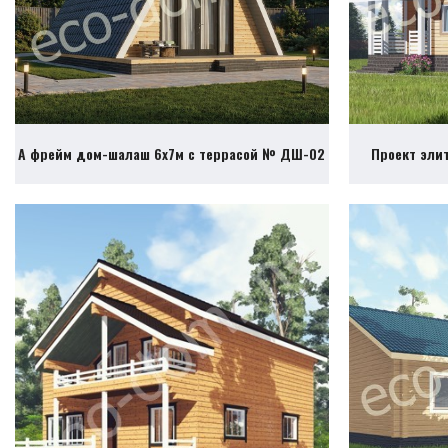
А фрейм дом-шалаш 6х7м с террасой № ДШ-02
Проект эли