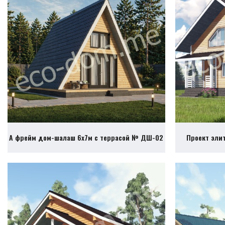
А фрейм дом-шалаш 6х7м с террасой № ДШ-02
Проект эли