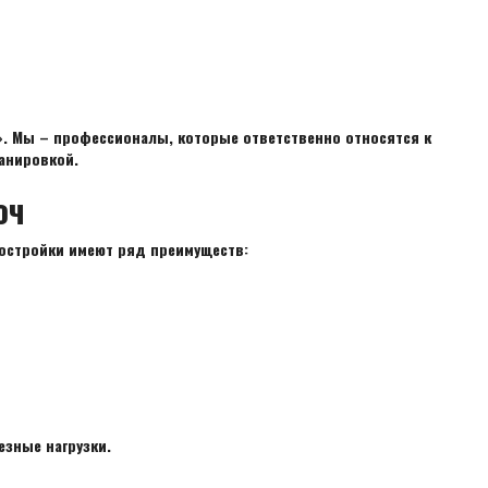
». Мы – профессионалы, которые ответственно относятся к
анировкой.
юч
постройки имеют ряд преимуществ:
езные нагрузки.