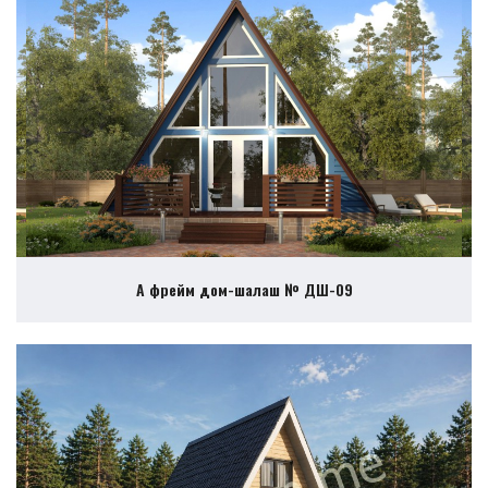
А фрейм дом-шалаш № ДШ-09