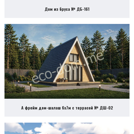
Дом из бруса № ДБ-161
А фрейм дом-шалаш 6х7м с террасой № ДШ-02