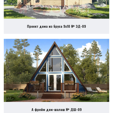
Проект дома из бруса 9х10 № ЭД-09
А фрейм дом-шалаш № ДШ-09