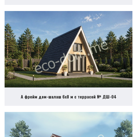
А фрейм дом-шалаш 6х8 м с террасой № ДШ-04