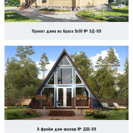
Проект дома из бруса 9х10 № ЭД-09
А фрейм дом-шалаш № ДШ-09