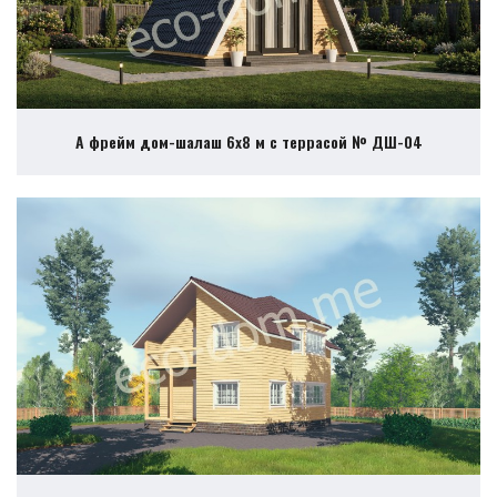
А фрейм дом-шалаш 6х8 м с террасой № ДШ-04