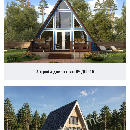
А фрейм дом-шалаш № ДШ-09