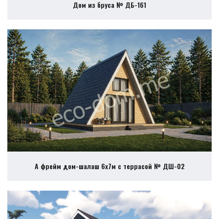
Дом из бруса № ДБ-161
А фрейм дом-шалаш 6х7м с террасой № ДШ-02