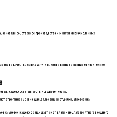
а, основали собственное производство и минуем многочисленных
оценить качество наших услуг и принять верное решение относительно
е
вья, надежность, легкость и долговечность.
ают строганное бревно для дальнейшей отделки. Древесина
ботка бревен надежно защищает их от влаги и неблагоприятного внешнего