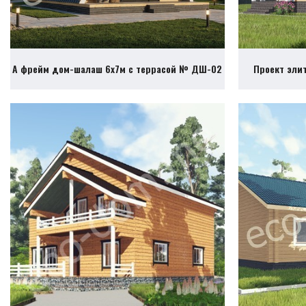
А фрейм дом-шалаш 6х7м с террасой № ДШ-02
Проект эли