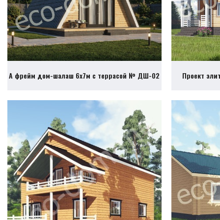
А фрейм дом-шалаш 6х7м с террасой № ДШ-02
Проект эли