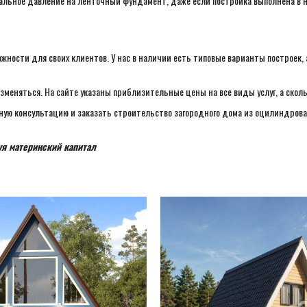
альное давление на ленточный фундамент, даже если постройка выполнена в н
ности для своих клиентов. У нас в наличии есть типовые варианты построек,
меняться. На сайте указаны приблизительные цены на все виды услуг, а сколь
ую консультацию и заказать строительство загородного дома из оцилиндрован
уя материнский капитал