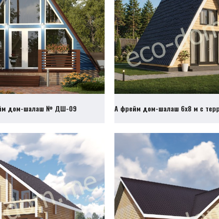
йм дом-шалаш № ДШ-09
А фрейм дом-шалаш 6х8 м с те