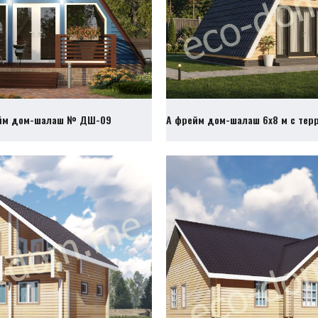
йм дом-шалаш № ДШ-09
А фрейм дом-шалаш 6х8 м с те