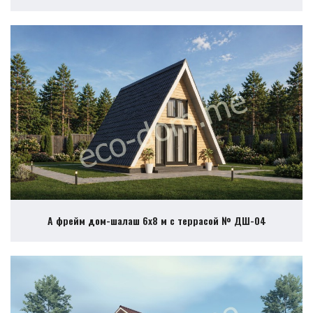
А фрейм дом-шалаш 6х8 м с террасой № ДШ-04