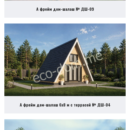
А фрейм дом-шалаш № ДШ-09
А фрейм дом-шалаш 6х8 м с террасой № ДШ-04