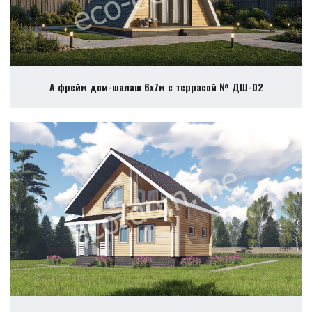
А фрейм дом-шалаш 6х7м с террасой № ДШ-02