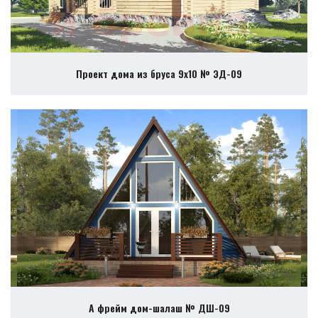
Проект дома из бруса 9х10 № ЭД-09
А фрейм дом-шалаш № ДШ-09