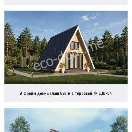
А фрейм дом-шалаш 6х8 м с террасой № ДШ-04