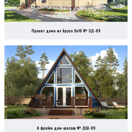
Проект дома из бруса 9х10 № ЭД-09
А фрейм дом-шалаш № ДШ-09