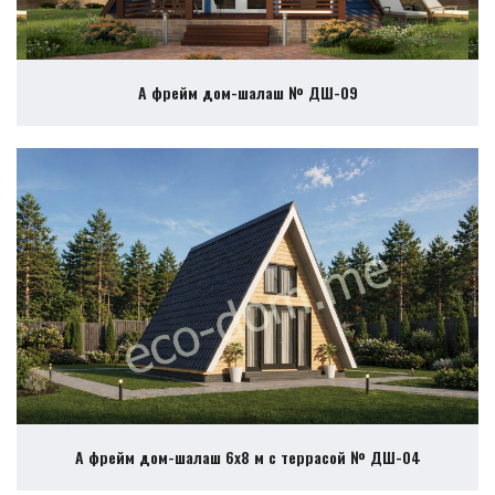
А фрейм дом-шалаш № ДШ-09
А фрейм дом-шалаш 6х8 м с террасой № ДШ-04