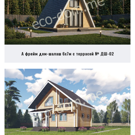
А фрейм дом-шалаш 6х7м с террасой № ДШ-02