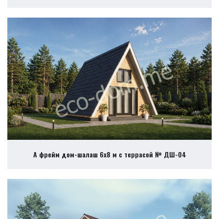
А фрейм дом-шалаш 6х8 м с террасой № ДШ-04