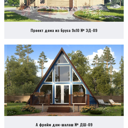
Проект дома из бруса 9х10 № ЭД-09
А фрейм дом-шалаш № ДШ-09