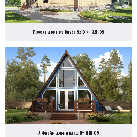
Проект дома из бруса 9х10 № ЭД-09
А фрейм дом-шалаш № ДШ-09