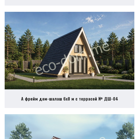
А фрейм дом-шалаш 6х8 м с террасой № ДШ-04