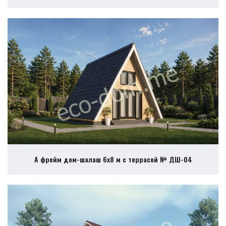
А фрейм дом-шалаш 6х8 м с террасой № ДШ-04