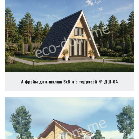
А фрейм дом-шалаш 6х8 м с террасой № ДШ-04