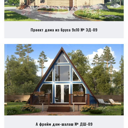
Проект дома из бруса 9х10 № ЭД-09
А фрейм дом-шалаш № ДШ-09