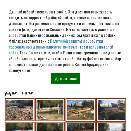
Данный вебсайт использует cookie. Это дает нам возможность
следить за корректной работой сайта, а также анализировать
данные, чтобы развивать наши продукты и сервисы. Оставаясь на
сайте и (или) давая свое Согласие, Вы соглашаетесь с условиями
обработки Ваших персональных данных, содержащихся в cookie-
Владимировска область
файлах в соответствии с
Политикой защиты и обработки
персональных данных клиентов, контрагентов и пользователей
г.Петушки баня из
сайта
. Если Вы не хотите, чтобы Ваши вышеперечисленные данные
обрабатывались, просим отключить обработку файлов cookie и сбор
профилированного бруса
пользовательских данных в настройках Вашего браузера или
покинуть сайт.
145*145 мм по проекту
Даю согласие
ДБ-118