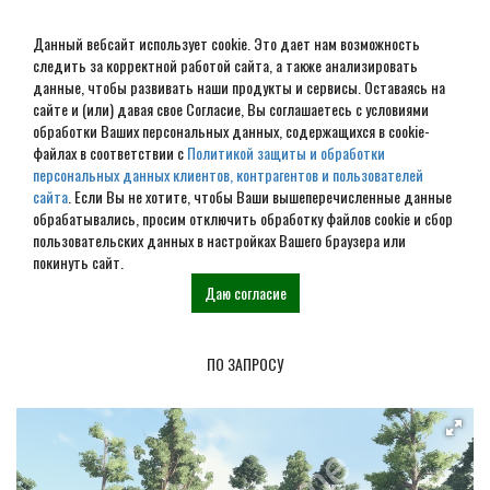
Данный вебсайт использует cookie. Это дает нам возможность
следить за корректной работой сайта, а также анализировать
данные, чтобы развивать наши продукты и сервисы. Оставаясь на
сайте и (или) давая свое Согласие, Вы соглашаетесь с условиями
обработки Ваших персональных данных, содержащихся в cookie-
Проект беседки 3х5 №02
файлах в соответствии с
Политикой защиты и обработки
персональных данных клиентов, контрагентов и пользователей
сайта
. Если Вы не хотите, чтобы Ваши вышеперечисленные данные
обрабатывались, просим отключить обработку файлов cookie и сбор
Главная
Проекты
Беседки
Проект беседки 3х5 №02
пользовательских данных в настройках Вашего браузера или
покинуть сайт.
Даю согласие
Цена
ПО ЗАПРОСУ