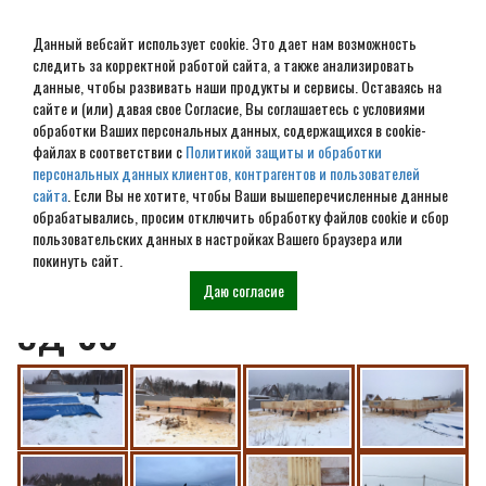
Данный вебсайт использует cookie. Это дает нам возможность
следить за корректной работой сайта, а также анализировать
данные, чтобы развивать наши продукты и сервисы. Оставаясь на
сайте и (или) давая свое Согласие, Вы соглашаетесь с условиями
обработки Ваших персональных данных, содержащихся в cookie-
Московская область г.Клин
файлах в соответствии с
Политикой защиты и обработки
персональных данных клиентов, контрагентов и пользователей
дом из профилированного
сайта
. Если Вы не хотите, чтобы Ваши вышеперечисленные данные
обрабатывались, просим отключить обработку файлов cookie и сбор
бруса камерной сушки
пользовательских данных в настройках Вашего браузера или
покинуть сайт.
140*190 мм по проекту
Даю согласие
ЭД-08