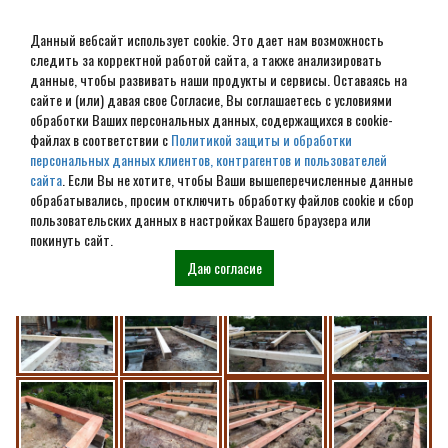
Данный вебсайт использует cookie. Это дает нам возможность
следить за корректной работой сайта, а также анализировать
данные, чтобы развивать наши продукты и сервисы. Оставаясь на
сайте и (или) давая свое Согласие, Вы соглашаетесь с условиями
обработки Ваших персональных данных, содержащихся в cookie-
МО Орехово-Зуево дом из
файлах в соответствии с
Политикой защиты и обработки
персональных данных клиентов, контрагентов и пользователей
бруса 150х150 мм по
сайта
. Если Вы не хотите, чтобы Ваши вышеперечисленные данные
обрабатывались, просим отключить обработку файлов cookie и сбор
индивидуальному проекту
пользовательских данных в настройках Вашего браузера или
покинуть сайт.
(8*10)метра.
Даю согласие