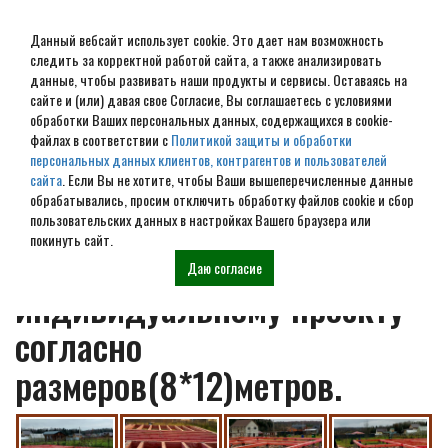
Данный вебсайт использует cookie. Это дает нам возможность
следить за корректной работой сайта, а также анализировать
данные, чтобы развивать наши продукты и сервисы. Оставаясь на
сайте и (или) давая свое Согласие, Вы соглашаетесь с условиями
обработки Ваших персональных данных, содержащихся в cookie-
МО г.Сергиев-Посад дом из
файлах в соответствии с
Политикой защиты и обработки
персональных данных клиентов, контрагентов и пользователей
профилированного бруса
сайта
. Если Вы не хотите, чтобы Ваши вышеперечисленные данные
обрабатывались, просим отключить обработку файлов cookie и сбор
195*145 мм естественной
пользовательских данных в настройках Вашего браузера или
покинуть сайт.
влажности по
Даю согласие
индивидуальному проекту
согласно
размеров(8*12)метров.