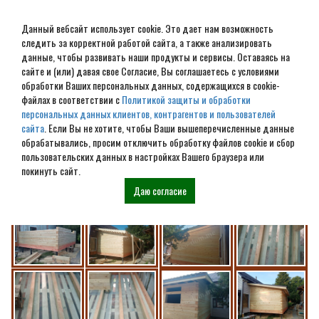
Данный вебсайт использует cookie. Это дает нам возможность
следить за корректной работой сайта, а также анализировать
данные, чтобы развивать наши продукты и сервисы. Оставаясь на
сайте и (или) давая свое Согласие, Вы соглашаетесь с условиями
обработки Ваших персональных данных, содержащихся в cookie-
МО г.Раменское прируб из
файлах в соответствии с
Политикой защиты и обработки
персональных данных клиентов, контрагентов и пользователей
профилированного бруса
сайта
. Если Вы не хотите, чтобы Ваши вышеперечисленные данные
обрабатывались, просим отключить обработку файлов cookie и сбор
145*145 мм по размерам
пользовательских данных в настройках Вашего браузера или
покинуть сайт.
(5*4)метра.
Даю согласие