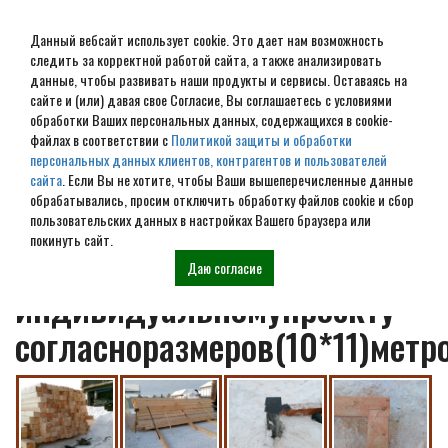
Данный вебсайт использует cookie. Это дает нам возможность
следить за корректной работой сайта, а также анализировать
данные, чтобы развивать наши продукты и сервисы. Оставаясь на
сайте и (или) давая свое Согласие, Вы соглашаетесь с условиями
обработки Ваших персональных данных, содержащихся в cookie-
МО г.Чехов дом из
файлах в соответствии с
Политикой защиты и обработки
персональных данных клиентов, контрагентов и пользователей
профилированного бруса
сайта
. Если Вы не хотите, чтобы Ваши вышеперечисленные данные
обрабатывались, просим отключить обработку файлов cookie и сбор
145*195 мм естественной
пользовательских данных в настройках Вашего браузера или
покинуть сайт.
влажности по
Даю согласие
индивидуальномупроекту
согласноразмеров(10*11)метро